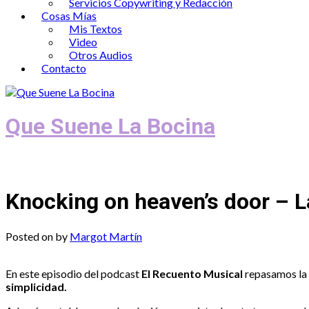
Servicios Copywriting y Redacción
Cosas Mías
Mis Textos
Video
Otros Audios
Contacto
Que Suene La Bocina
Podcast, Redacción y Copywriting by El
Knocking on heaven’s door – L
Posted on
by
Margot Martín
En este episodio del podcast
El Recuento Musical
repasamos la h
simplicidad.