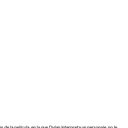
 de la película, en la que Dylan interpreta un personaje, no le