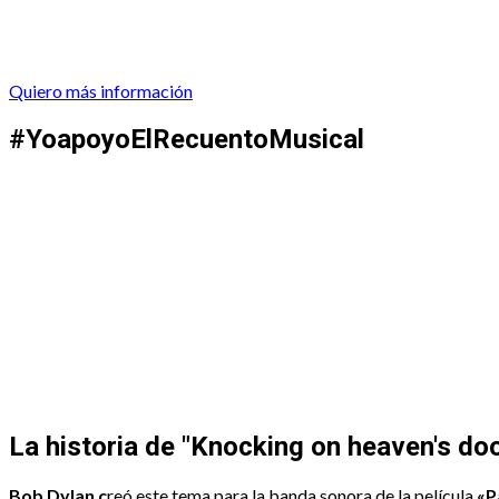
Quiero más información
#YoapoyoElRecuentoMusical
La historia de "Knocking on heaven's do
Bob Dylan c
reó este tema para la banda sonora de la película
«P