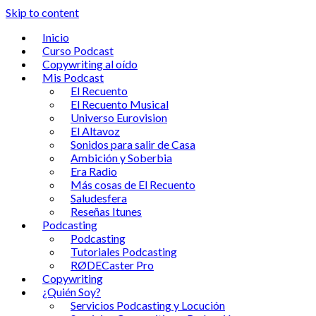
Skip to content
Inicio
Curso Podcast
Copywriting al oído
Mis Podcast
El Recuento
El Recuento Musical
Universo Eurovision
El Altavoz
Sonidos para salir de Casa
Ambición y Soberbia
Era Radio
Más cosas de El Recuento
Saludesfera
Reseñas Itunes
Podcasting
Podcasting
Tutoriales Podcasting
RØDECaster Pro
Copywriting
¿Quién Soy?
Servicios Podcasting y Locución