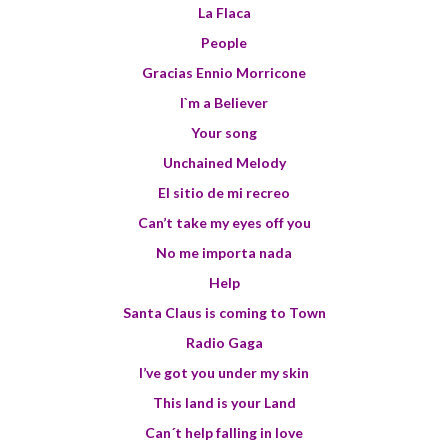
La Flaca
People
Gracias Ennio Morricone
I`m a Believer
Your song
Unchained Melody
El sitio de mi recreo
Can’t take my eyes off you
No me importa nada
Help
Santa Claus is coming to Town
Radio Gaga
I’ve got you under my skin
This land is your Land
Can´t help falling in love