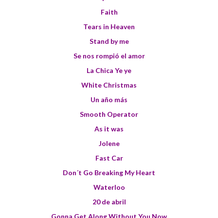
Faith
Tears in Heaven
Stand by me
Se nos rompió el amor
La Chica Ye ye
White Christmas
Un año más
Smooth Operator
As it was
Jolene
Fast Car
Don´t Go Breaking My Heart
Waterloo
20 de abril
Gonna Get Along Without You Now