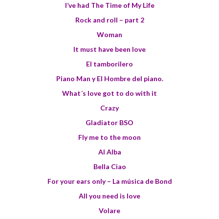
I’ve had The Time of My Life
Rock and roll – part 2
Woman
It must have been love
El tamborilero
Piano Man y El Hombre del piano.
What´s love got to do with it
Crazy
Gladiator BSO
Fly me to the moon
Al Alba
Bella Ciao
For your ears only – La música de Bond
All you need is love
Volare