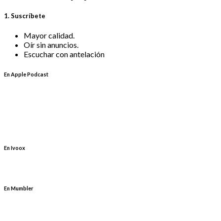
1. Suscríbete
Mayor calidad.
Oír sin anuncios.
Escuchar con antelación
En Apple Podcast
En Ivoox
En Mumbler