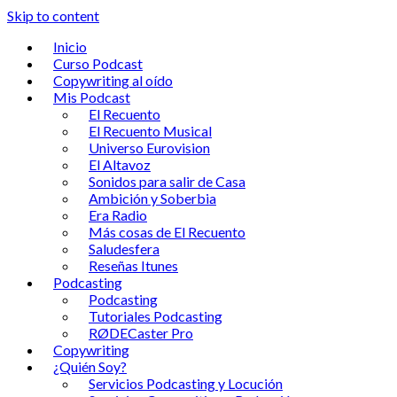
Skip to content
Inicio
Curso Podcast
Copywriting al oído
Mis Podcast
El Recuento
El Recuento Musical
Universo Eurovision
El Altavoz
Sonidos para salir de Casa
Ambición y Soberbia
Era Radio
Más cosas de El Recuento
Saludesfera
Reseñas Itunes
Podcasting
Podcasting
Tutoriales Podcasting
RØDECaster Pro
Copywriting
¿Quién Soy?
Servicios Podcasting y Locución