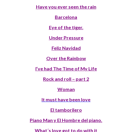
Have you ever seen the rain
Barcelona
Eye of the tiger.
Under Pressure
Feliz Navidad
Over the Rainbow
I’ve had The Time of My Life
Rock and roll – part 2
Woman
It must have been love
El tamborilero
Piano Man y El Hombre del piano.
What´s love got to do with it