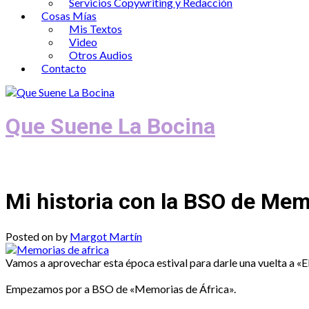
Servicios Copywriting y Redacción
Cosas Mías
Mis Textos
Video
Otros Audios
Contacto
Que Suene La Bocina
Podcast, Redacción y Copywriting by El
Mi historia con la BSO de Mem
Posted on
by
Margot Martín
Vamos a aprovechar esta época estival para darle una vuelta a «
Empezamos por a BSO de «Memorias de África».