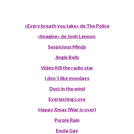
«Every breath you take» de The Police
«Imagine» de Jonh Lennon
,
Suspicious Minds
Jingle Bells
Vídeo Kill the radio star
I don´t like mondays
Dust in the wind
Everlasting Love
Happy Xmas (War is over)
Purple Rain
Enola Gay