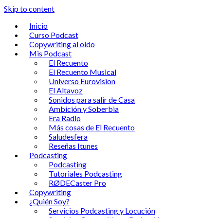
Skip to content
Inicio
Curso Podcast
Copywriting al oído
Mis Podcast
El Recuento
El Recuento Musical
Universo Eurovision
El Altavoz
Sonidos para salir de Casa
Ambición y Soberbia
Era Radio
Más cosas de El Recuento
Saludesfera
Reseñas Itunes
Podcasting
Podcasting
Tutoriales Podcasting
RØDECaster Pro
Copywriting
¿Quién Soy?
Servicios Podcasting y Locución