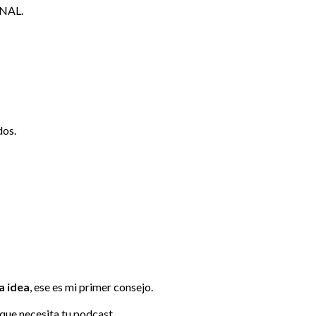
ONAL.
dos.
a idea
, ese es mi primer consejo.
que necesita tu podcast.