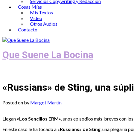
Servicios Copywriting y Redacción
Cosas Mías
Mis Textos
Video
Otros Audios
Contacto
Que Suene La Bocina
Podcast, Redacción y Copywriting by El
«Russians» de Sting, una súpl
Posted on
by
Margot Martín
Llegan
«Los Sencillos ERM»
, unos episodios más breves con los 
En este caso le ha tocado a
«Russians» de Sting
, una plegaria p