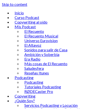
Skip to content
Inicio
Curso Podcast
Copywriting al oído
Mis Podcast
El Recuento
El Recuento Musical
Universo Eurovision
El Altavoz
Sonidos para salir de Casa
Ambición y Soberbia
Era Radio
Más cosas de El Recuento
Saludesfera
Reseñas Itunes
Podcasting
Podcasting
Tutoriales Podcasting
RØDECaster Pro
Copywriting
¿Quién Soy?
Servicios Podcasting y Locución