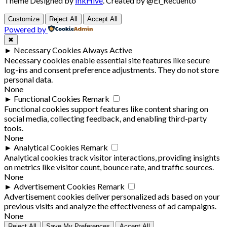
Theme Designed by
InkHive
.
Created by @El_Recuento
Customize
Reject All
Accept All
Powered by
✖
►
Necessary Cookies
Always Active
Necessary cookies enable essential site features like secure
log-ins and consent preference adjustments. They do not store
personal data.
None
►
Functional Cookies
Remark
Functional cookies support features like content sharing on
social media, collecting feedback, and enabling third-party
tools.
None
►
Analytical Cookies
Remark
Analytical cookies track visitor interactions, providing insights
on metrics like visitor count, bounce rate, and traffic sources.
None
►
Advertisement Cookies
Remark
Advertisement cookies deliver personalized ads based on your
previous visits and analyze the effectiveness of ad campaigns.
None
Reject All
Save My Preferences
Accept All