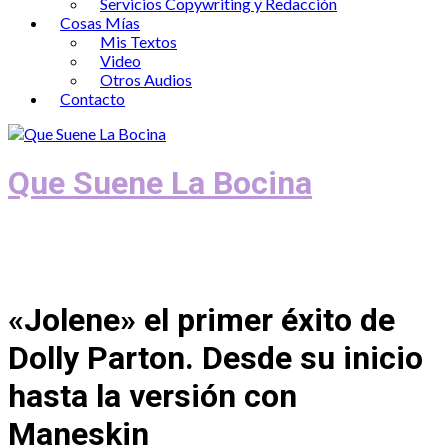
Servicios Copywriting y Redacción
Cosas Mías
Mis Textos
Video
Otros Audios
Contacto
Que Suene La Bocina
Podcast, Redacción y Copywriting by El
Recuento
«Jolene» el primer éxito de
Dolly Parton. Desde su inicio
hasta la versión con
Maneskin