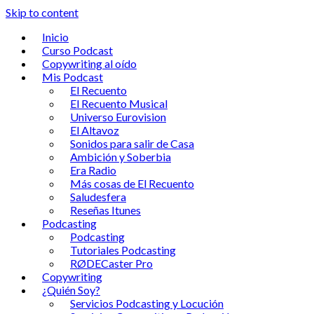
Skip to content
Inicio
Curso Podcast
Copywriting al oído
Mis Podcast
El Recuento
El Recuento Musical
Universo Eurovision
El Altavoz
Sonidos para salir de Casa
Ambición y Soberbia
Era Radio
Más cosas de El Recuento
Saludesfera
Reseñas Itunes
Podcasting
Podcasting
Tutoriales Podcasting
RØDECaster Pro
Copywriting
¿Quién Soy?
Servicios Podcasting y Locución