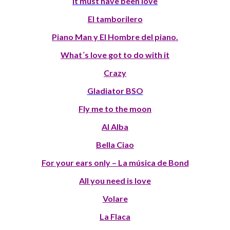
It must have been love
El tamborilero
Piano Man y El Hombre del piano.
What´s love got to do with it
Crazy
Gladiator BSO
Fly me to the moon
Al Alba
Bella Ciao
For your ears only – La música de Bond
All you need is love
Volare
La Flaca