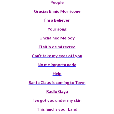
People
Gracias Ennio Morricone
I`m a Believer
Your song
Unchained Melody
El sitio de mi recreo
Can’t take my eyes off you
No me importa nada
Help
Santa Claus is coming to Town
Radio Gaga
I’ve got you under my skin
This land is your Land