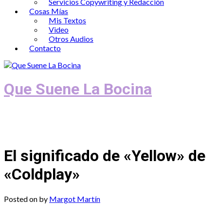
Servicios Copywriting y Redacción
Cosas Mías
Mis Textos
Video
Otros Audios
Contacto
Que Suene La Bocina
Podcast, Redacción y Copywriting by El
Recuento
El significado de «Yellow» de
«Coldplay»
Posted on
by
Margot Martín