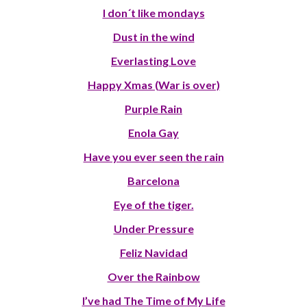
I don´t like mondays
Dust in the wind
Everlasting Love
Happy Xmas (War is over)
Purple Rain
Enola Gay
Have you ever seen the rain
Barcelona
Eye of the tiger.
Under Pressure
Feliz Navidad
Over the Rainbow
I’ve had The Time of My Life