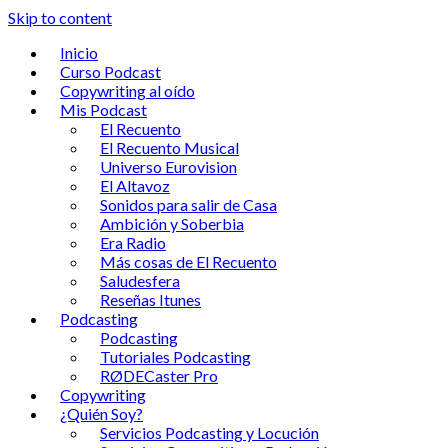
Skip to content
Inicio
Curso Podcast
Copywriting al oído
Mis Podcast
El Recuento
El Recuento Musical
Universo Eurovision
El Altavoz
Sonidos para salir de Casa
Ambición y Soberbia
Era Radio
Más cosas de El Recuento
Saludesfera
Reseñas Itunes
Podcasting
Podcasting
Tutoriales Podcasting
RØDECaster Pro
Copywriting
¿Quién Soy?
Servicios Podcasting y Locución