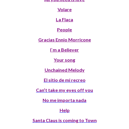
Volare
La Flaca
People
Gracias Ennio Morricone
I`m a Believer
Your song
Unchained Melody
El sitio de mi recreo
Can’t take my eyes off you
No me importa nada
Help
Santa Claus is coming to Town