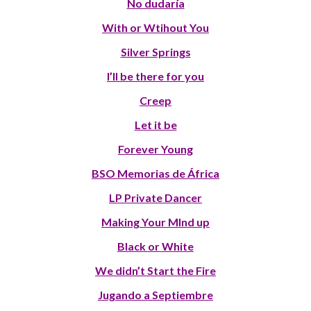
No dudaría
With or Wtihout You
Silver Springs
I’ll be there for you
Creep
Let it be
Forever Young
BSO Memorias de África
LP Private Dancer
Making Your MInd up
Black or White
We didn’t Start the Fire
Jugando a Septiembre