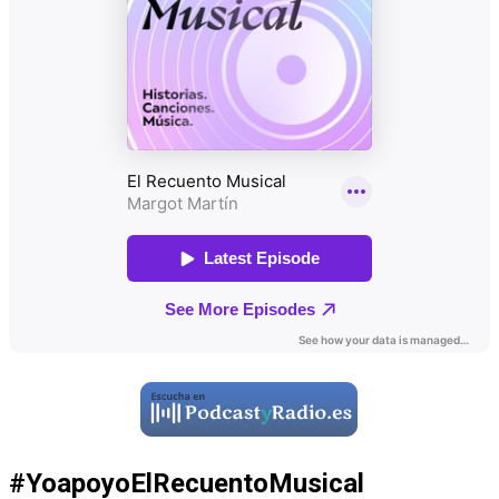
#YoapoyoElRecuentoMusical