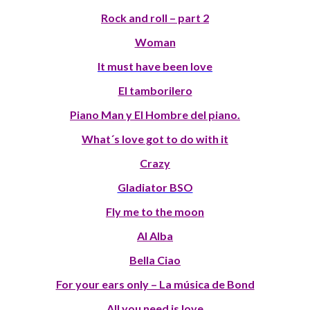
Rock and roll – part 2
Woman
It must have been love
El tamborilero
Piano Man y El Hombre del piano.
What´s love got to do with it
Crazy
Gladiator BSO
Fly me to the moon
Al Alba
Bella Ciao
For your ears only – La música de Bond
All you need is love