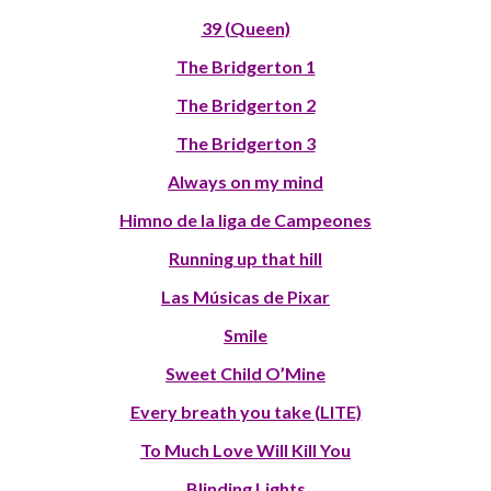
39 (Queen)
The Bridgerton 1
The Bridgerton 2
The Bridgerton 3
Always on my mind
Himno de la liga de Campeones
Running up that hill
Las Músicas de Pixar
Smile
Sweet Child O’Mine
Every breath you take (LITE)
To Much Love Will Kill You
Blinding Lights