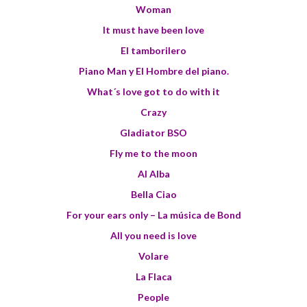
Woman
It must have been love
El tamborilero
Piano Man y El Hombre del piano.
What´s love got to do with it
Crazy
Gladiator BSO
Fly me to the moon
Al Alba
Bella Ciao
For your ears only – La música de Bond
All you need is love
Volare
La Flaca
People