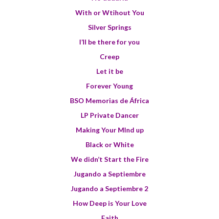
With or Wtihout You
Silver Springs
I’ll be there for you
Creep
Let it be
Forever Young
BSO Memorias de África
LP Private Dancer
Making Your MInd up
Black or White
We didn’t Start the Fire
Jugando a Septiembre
Jugando a Septiembre 2
How Deep is Your Love
Faith