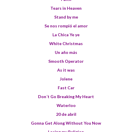
Tears in Heaven
Stand by me
Se nos rompió el amor
La Chica Ye ye
White Christmas
Un año más
Smooth Operator
As it was
Jolene
Fast Car
Don´t Go Breaking My Heart
Waterloo
20 de abril
Gonna Get Along Without You Now
Losing my Religion