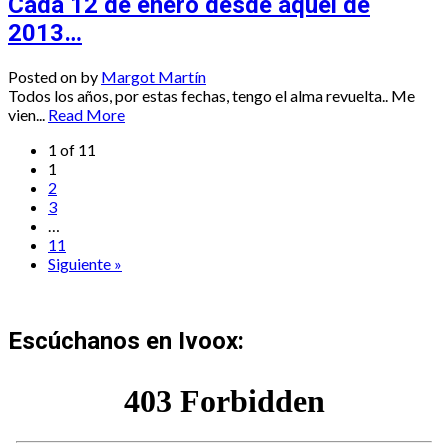
Cada 12 de enero desde aquel de
2013…
Posted on
by
Margot Martín
Todos los años, por estas fechas, tengo el alma revuelta.. Me
vien...
Read More
1 of 11
1
2
3
…
11
Siguiente »
Escúchanos en Ivoox: