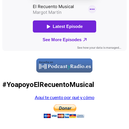
#YoapoyoElRecuentoMusical
Aquí te cuento por qué y cómo