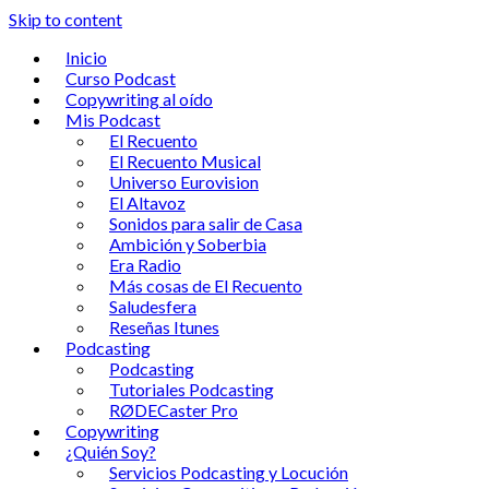
Skip to content
Inicio
Curso Podcast
Copywriting al oído
Mis Podcast
El Recuento
El Recuento Musical
Universo Eurovision
El Altavoz
Sonidos para salir de Casa
Ambición y Soberbia
Era Radio
Más cosas de El Recuento
Saludesfera
Reseñas Itunes
Podcasting
Podcasting
Tutoriales Podcasting
RØDECaster Pro
Copywriting
¿Quién Soy?
Servicios Podcasting y Locución