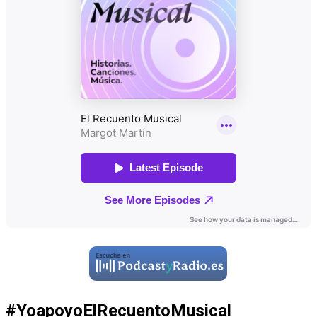
#YoapoyoElRecuentoMusical