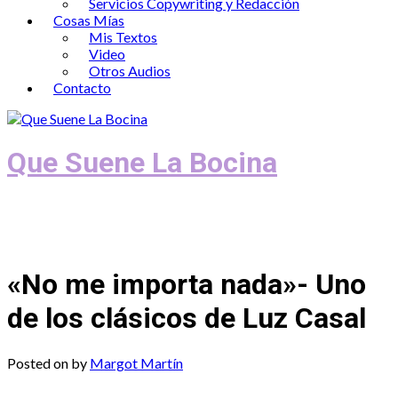
Servicios Copywriting y Redacción
Cosas Mías
Mis Textos
Video
Otros Audios
Contacto
Que Suene La Bocina
Podcast, Redacción y Copywriting by El
Recuento
«No me importa nada»- Uno
de los clásicos de Luz Casal
Posted on
by
Margot Martín