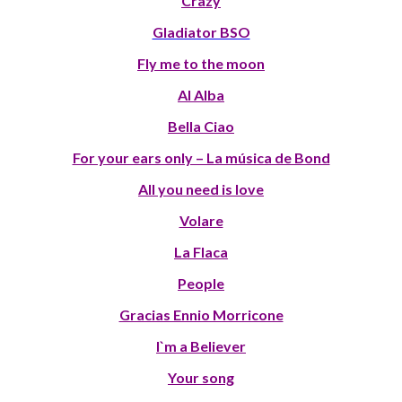
Crazy
Gladiator BSO
Fly me to the moon
Al Alba
Bella Ciao
For your ears only – La música de Bond
All you need is love
Volare
La Flaca
People
Gracias Ennio Morricone
I`m a Believer
Your song