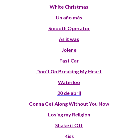
White Christmas
Un año más
Smooth Operator
As it was
Jolene
Fast Car
Don´t Go Breaking My Heart
Waterloo
20 de abril
Gonna Get Along Without You Now
Losing my Religion
Shake it Off
Kiss