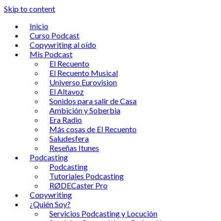
Skip to content
Inicio
Curso Podcast
Copywriting al oído
Mis Podcast
El Recuento
El Recuento Musical
Universo Eurovision
El Altavoz
Sonidos para salir de Casa
Ambición y Soberbia
Era Radio
Más cosas de El Recuento
Saludesfera
Reseñas Itunes
Podcasting
Podcasting
Tutoriales Podcasting
RØDECaster Pro
Copywriting
¿Quién Soy?
Servicios Podcasting y Locución