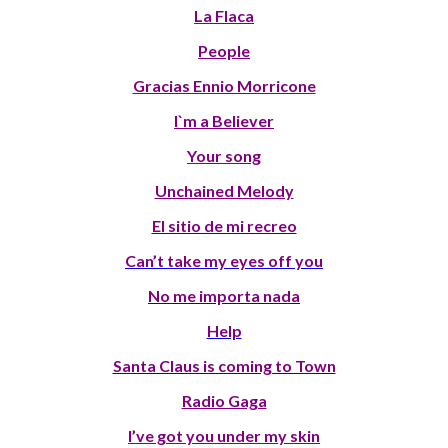
La Flaca
People
Gracias Ennio Morricone
I`m a Believer
Your song
Unchained Melody
El sitio de mi recreo
Can’t take my eyes off you
No me importa nada
Help
Santa Claus is coming to Town
Radio Gaga
I’ve got you under my skin