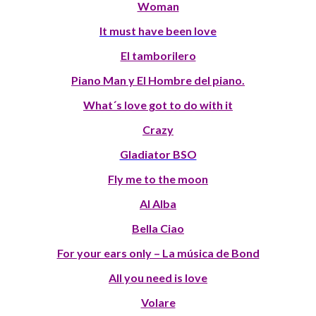
Woman
It must have been love
El tamborilero
Piano Man y El Hombre del piano.
What´s love got to do with it
Crazy
Gladiator BSO
Fly me to the moon
Al Alba
Bella Ciao
For your ears only – La música de Bond
All you need is love
Volare