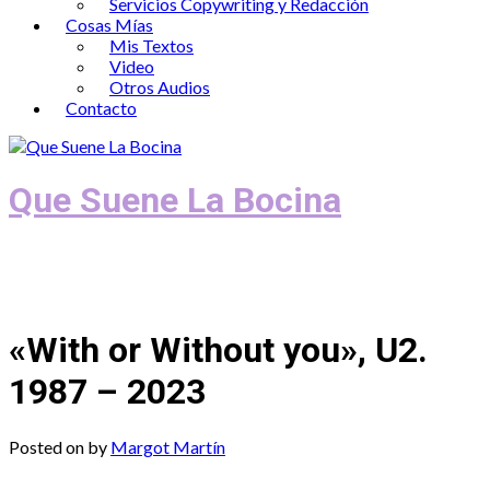
Servicios Copywriting y Redacción
Cosas Mías
Mis Textos
Video
Otros Audios
Contacto
Que Suene La Bocina
Podcast, Redacción y Copywriting by El
Recuento
«With or Without you», U2.
1987 – 2023
Posted on
by
Margot Martín