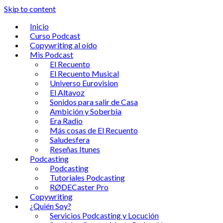
Skip to content
Inicio
Curso Podcast
Copywriting al oído
Mis Podcast
El Recuento
El Recuento Musical
Universo Eurovision
El Altavoz
Sonidos para salir de Casa
Ambición y Soberbia
Era Radio
Más cosas de El Recuento
Saludesfera
Reseñas Itunes
Podcasting
Podcasting
Tutoriales Podcasting
RØDECaster Pro
Copywriting
¿Quién Soy?
Servicios Podcasting y Locución