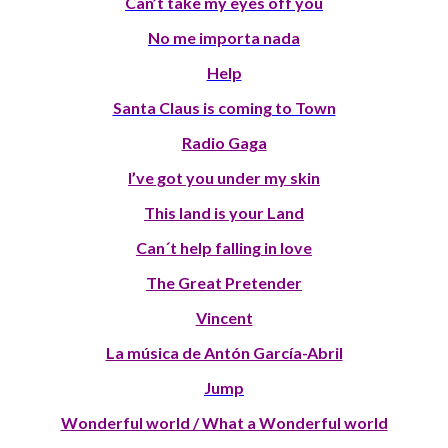
Can’t take my eyes off you
No me importa nada
Help
Santa Claus is coming to Town
Radio Gaga
I’ve got you under my skin
This land is your Land
Can´t help falling in love
The Great Pretender
Vincent
La música de Antón García-Abril
Jump
Wonderful world / What a Wonderful world