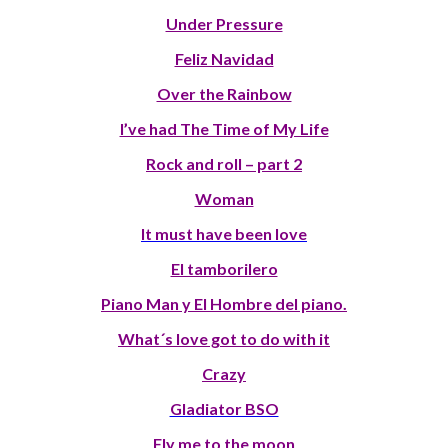
Under Pressure
Feliz Navidad
Over the Rainbow
I’ve had The Time of My Life
Rock and roll – part 2
Woman
It must have been love
El tamborilero
Piano Man y El Hombre del piano.
What´s love got to do with it
Crazy
Gladiator BSO
Fly me to the moon