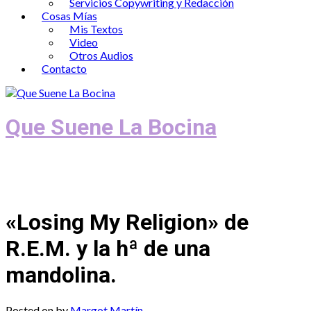
Servicios Copywriting y Redacción
Cosas Mías
Mis Textos
Video
Otros Audios
Contacto
Que Suene La Bocina
Podcast, Redacción y Copywriting by El
Recuento
«Losing My Religion» de
R.E.M. y la hª de una
mandolina.
Posted on
by
Margot Martín