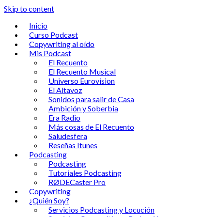
Skip to content
Inicio
Curso Podcast
Copywriting al oído
Mis Podcast
El Recuento
El Recuento Musical
Universo Eurovision
El Altavoz
Sonidos para salir de Casa
Ambición y Soberbia
Era Radio
Más cosas de El Recuento
Saludesfera
Reseñas Itunes
Podcasting
Podcasting
Tutoriales Podcasting
RØDECaster Pro
Copywriting
¿Quién Soy?
Servicios Podcasting y Locución