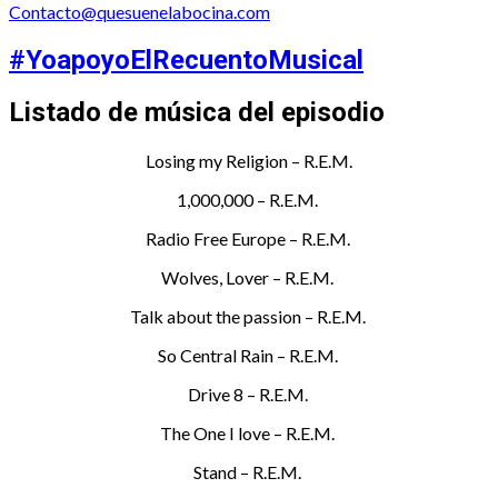
Contacto@quesuenelabocina.com
#YoapoyoElRecuentoMusical
Listado de música del episodio
Losing my Religion – R.E.M.
1,000,000 – R.E.M.
Radio Free Europe – R.E.M.
Wolves, Lover – R.E.M.
Talk about the passion – R.E.M.
So Central Rain – R.E.M.
Drive 8 – R.E.M.
The One I love – R.E.M.
Stand – R.E.M.