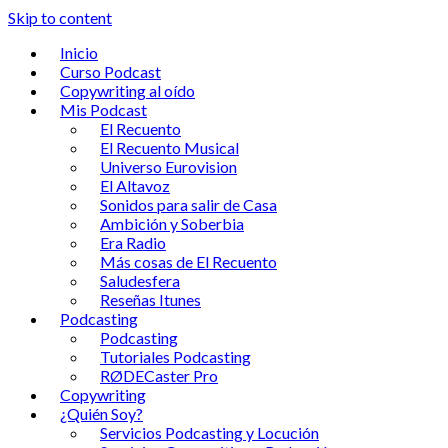
Skip to content
Inicio
Curso Podcast
Copywriting al oído
Mis Podcast
El Recuento
El Recuento Musical
Universo Eurovision
El Altavoz
Sonidos para salir de Casa
Ambición y Soberbia
Era Radio
Más cosas de El Recuento
Saludesfera
Reseñas Itunes
Podcasting
Podcasting
Tutoriales Podcasting
RØDECaster Pro
Copywriting
¿Quién Soy?
Servicios Podcasting y Locución