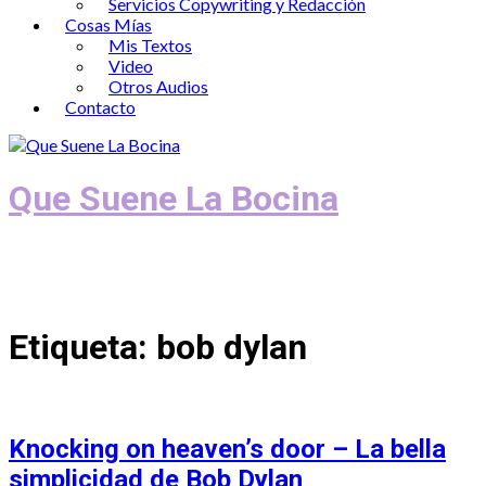
Servicios Copywriting y Redacción
Cosas Mías
Mis Textos
Video
Otros Audios
Contacto
Que Suene La Bocina
Podcast, Redacción y Copywriting by El
Recuento
Etiqueta:
bob dylan
Knocking on heaven’s door – La bella
simplicidad de Bob Dylan