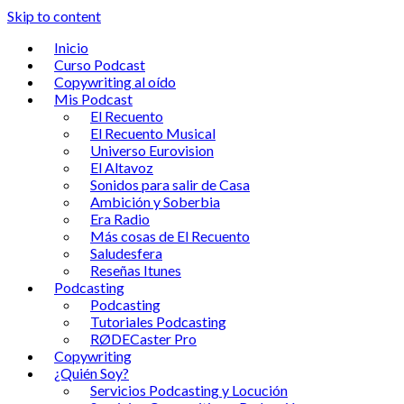
Skip to content
Inicio
Curso Podcast
Copywriting al oído
Mis Podcast
El Recuento
El Recuento Musical
Universo Eurovision
El Altavoz
Sonidos para salir de Casa
Ambición y Soberbia
Era Radio
Más cosas de El Recuento
Saludesfera
Reseñas Itunes
Podcasting
Podcasting
Tutoriales Podcasting
RØDECaster Pro
Copywriting
¿Quién Soy?
Servicios Podcasting y Locución