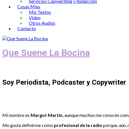
Servicios Copywriting y Redacción
Cosas Mías
Mis Textos
Video
Otros Audios
Contacto
Que Suene La Bocina
Podcast, Redacción y Copywriting by El
Soy Periodista, Podcaster y Copywriter
Mi nombre es
Margot Martín,
aunque muchos me conocen co
Me gusta definirme como
profesional de la radio
porque, aún, 