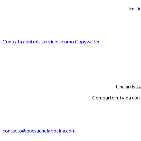
En
Li
Contrata aquí mis servicios como Copywriter
Una artista
Comparto mi vida con 
contacto@quesuenelabocina.com