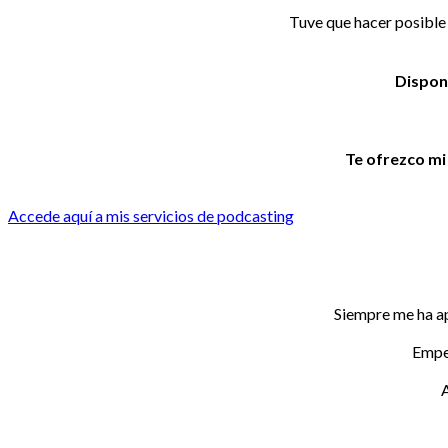
Tuve que hacer posible c
Dispon
Te ofrezco mi
Accede aquí a mis servicios de podcasting
Siempre me ha a
Empec