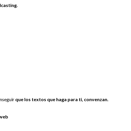
dcasting.
onseguir
que los textos que haga para ti, convenzan.
 web