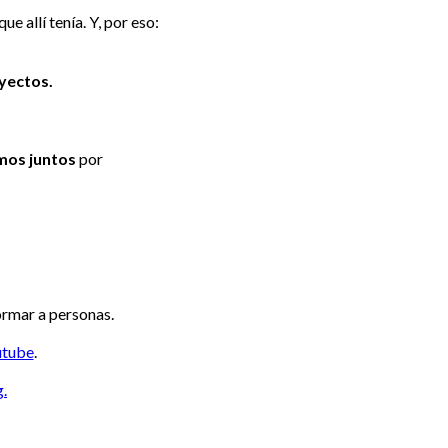
e allí tenía. Y, por eso:
yectos.
mos juntos
por
ormar a personas.
utube
.
.