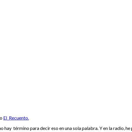
 Recuento
mo
El_Recuento.
no hay término para decir eso en una sola palabra. Y en la radio, h