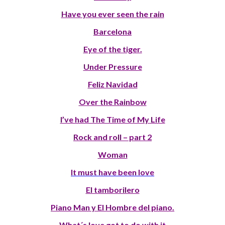
Have you ever seen the rain
Barcelona
Eye of the tiger.
Under Pressure
Feliz Navidad
Over the Rainbow
I’ve had The Time of My Life
Rock and roll – part 2
Woman
It must have been love
El tamborilero
Piano Man y El Hombre del piano.
What´s love got to do with it