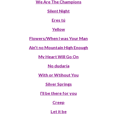
We Are The Champions
Silent Night
Eres tú
Yellow
Flowers/When I was Your Man
Ain’t no Mountain High Enough
My Heart Will Go On
No dudaría
With or Wtihout You
Silver Springs
I’ll be there for you
Creep
Let it be