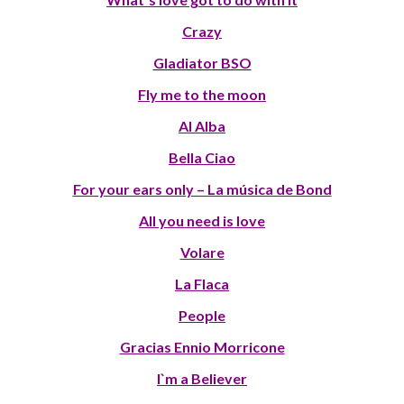
Crazy
Gladiator BSO
Fly me to the moon
Al Alba
Bella Ciao
For your ears only – La música de Bond
All you need is love
Volare
La Flaca
People
Gracias Ennio Morricone
I`m a Believer