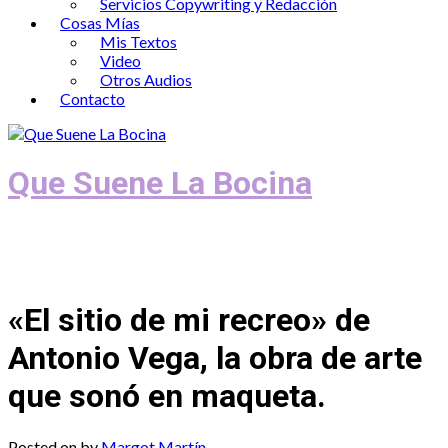
Servicios Copywriting y Redacción
Cosas Mías
Mis Textos
Video
Otros Audios
Contacto
Que Suene La Bocina
Podcast, Redacción y Copywriting by El
Recuento
«El sitio de mi recreo» de
Antonio Vega, la obra de arte
que sonó en maqueta.
Posted on
by
Margot Martín