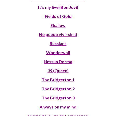
It´s my live (Bon Jovi)
Fields of Gold
Shallow
No puedo vivir sin ti
Russians
Wonderwall
Nessun Dorma
39 (Queen)
The Bridgerton 1
The Bridgerton 2
The Bridgerton 3
Always on my mind
Himno de la liga de Campeones