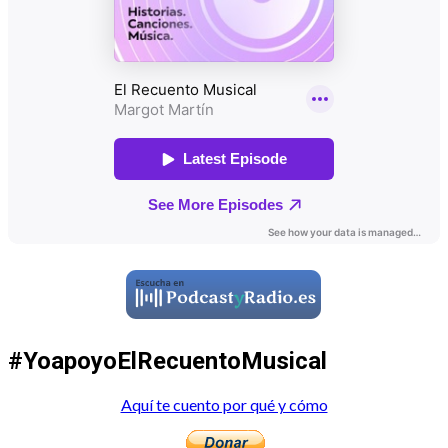
#YoapoyoElRecuentoMusical
Aquí te cuento por qué y cómo