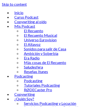
Skip to content
Inicio
Curso Podcast
Copywriting al oído
Mis Podcast
El Recuento
El Recuento Musical
Universo Eurovision
El Altavoz
Sonidos para salir de Casa
Ambición y Soberbia
Era Radio
Más cosas de El Recuento
Saludesfera
Reseñas Itunes
Podcasting
Podcasting
Tutoriales Podcasting
RØDECaster Pro
Copywriting
¿Quién Soy?
Servicios Podcasting y Locución