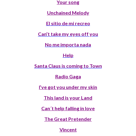
Your song
Unchained Melody
El sitio de mi recreo
Can’t take my eyes off you
No me importa nada
Help
Santa Claus is coming to Town
Radio Gaga
I’ve got you under my skin
This land is your Land
Can´t help falling in love
The Great Pretender
Vincent