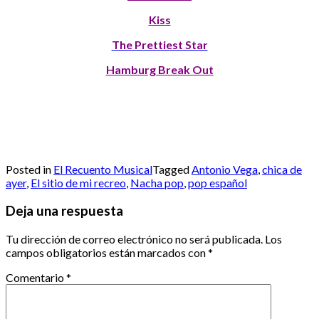
Kiss
The Prettiest Star
Hamburg Break Out
Posted in
El Recuento Musical
Tagged
Antonio Vega
,
chica de
ayer
,
El sitio de mi recreo
,
Nacha pop
,
pop español
Deja una respuesta
Tu dirección de correo electrónico no será publicada.
Los
campos obligatorios están marcados con
*
Comentario
*