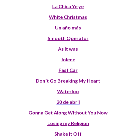
La Chica Ye ye
White Christmas
Un año más
Smooth Operator
As it was
Jolene
Fast Car
Don´t Go Breaking My Heart
Waterloo
20 de abril
Gonna Get Along Without You Now
Losing my Religion
Shake it Off