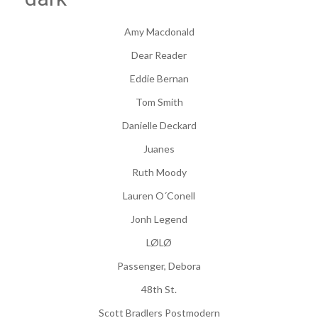
Amy Macdonald
Dear Reader
Eddie Bernan
Tom Smith
Danielle Deckard
Juanes
Ruth Moody
Lauren O´Conell
Jonh Legend
LØLØ
Passenger, Debora
48th St.
Scott Bradlers Postmodern