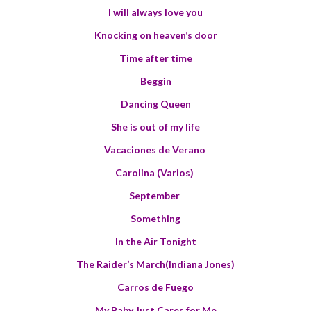
I will always love you
Knocking on heaven’s door
Time after time
Beggin
Dancing Queen
She is out of my life
Vacaciones de Verano
Carolina (Varios)
September
Something
In the Air Tonight
The Raider’s March(Indiana Jones)
Carros de Fuego
My Baby Just Cares for Me