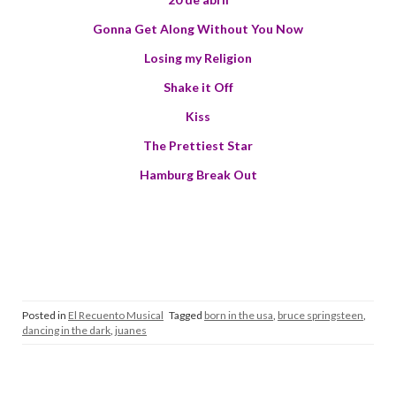
Gonna Get Along Without You Now
Losing my Religion
Shake it Off
Kiss
The Prettiest Star
Hamburg Break Out
Posted in
El Recuento Musical
Tagged
born in the usa
,
bruce springsteen
,
dancing in the dark
,
juanes