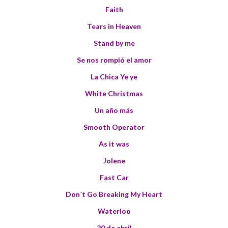
Faith
Tears in Heaven
Stand by me
Se nos rompió el amor
La Chica Ye ye
White Christmas
Un año más
Smooth Operator
As it was
Jolene
Fast Car
Don´t Go Breaking My Heart
Waterloo
20 de abril