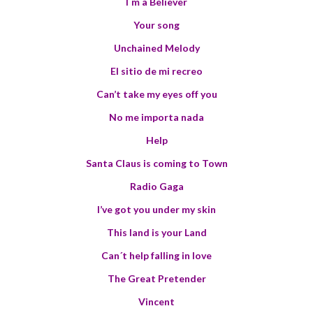
I`m a Believer
Your song
Unchained Melody
El sitio de mi recreo
Can’t take my eyes off you
No me importa nada
Help
Santa Claus is coming to Town
Radio Gaga
I’ve got you under my skin
This land is your Land
Can´t help falling in love
The Great Pretender
Vincent