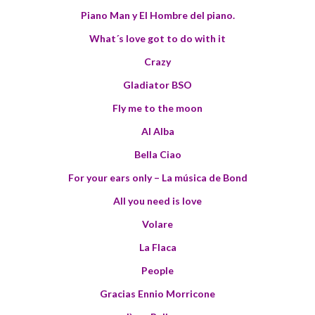
Piano Man y El Hombre del piano.
What´s love got to do with it
Crazy
Gladiator BSO
Fly me to the moon
Al Alba
Bella Ciao
For your ears only – La música de Bond
All you need is love
Volare
La Flaca
People
Gracias Ennio Morricone