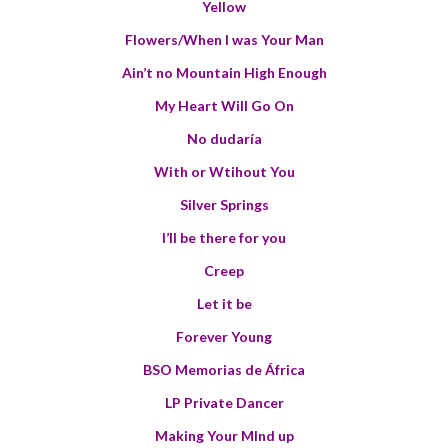
Yellow
Flowers/When I was Your Man
Ain’t no Mountain High Enough
My Heart Will Go On
No dudaría
With or Wtihout You
Silver Springs
I’ll be there for you
Creep
Let it be
Forever Young
BSO Memorias de África
LP Private Dancer
Making Your MInd up