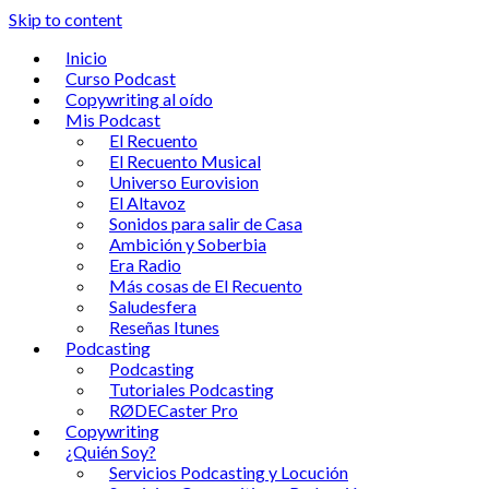
Skip to content
Inicio
Curso Podcast
Copywriting al oído
Mis Podcast
El Recuento
El Recuento Musical
Universo Eurovision
El Altavoz
Sonidos para salir de Casa
Ambición y Soberbia
Era Radio
Más cosas de El Recuento
Saludesfera
Reseñas Itunes
Podcasting
Podcasting
Tutoriales Podcasting
RØDECaster Pro
Copywriting
¿Quién Soy?
Servicios Podcasting y Locución