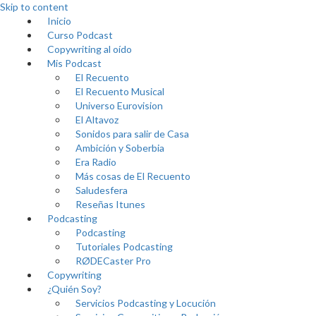
Skip to content
Inicio
Curso Podcast
Copywriting al oído
Mis Podcast
El Recuento
El Recuento Musical
Universo Eurovision
El Altavoz
Sonidos para salir de Casa
Ambición y Soberbia
Era Radio
Más cosas de El Recuento
Saludesfera
Reseñas Itunes
Podcasting
Podcasting
Tutoriales Podcasting
RØDECaster Pro
Copywriting
¿Quién Soy?
Servicios Podcasting y Locución