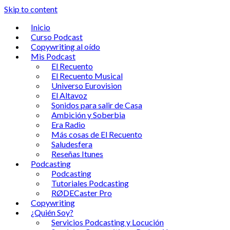
Skip to content
Inicio
Curso Podcast
Copywriting al oído
Mis Podcast
El Recuento
El Recuento Musical
Universo Eurovision
El Altavoz
Sonidos para salir de Casa
Ambición y Soberbia
Era Radio
Más cosas de El Recuento
Saludesfera
Reseñas Itunes
Podcasting
Podcasting
Tutoriales Podcasting
RØDECaster Pro
Copywriting
¿Quién Soy?
Servicios Podcasting y Locución