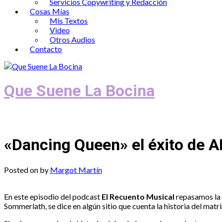
Servicios Copywriting y Redacción
Cosas Mías
Mis Textos
Video
Otros Audios
Contacto
Que Suene La Bocina
Podcast, Redacción y Copywriting by El
«Dancing Queen» el éxito de A
Posted on
by
Margot Martín
En este episodio del podcast
El Recuento Musical
repasamos la h
Sommerlath, se dice en algún sitio que cuenta la historia del matri