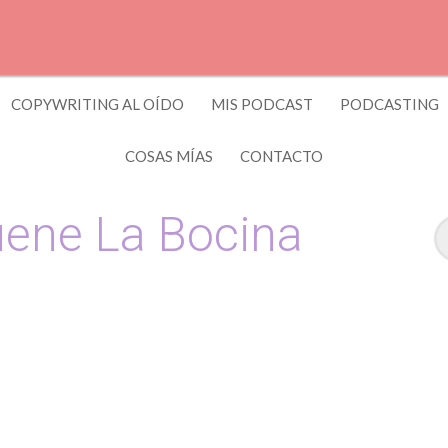
COPYWRITING AL OÍDO
MIS PODCAST
PODCASTING
COSAS MÍAS
CONTACTO
ene La Bocina
 y Copywriting by El Recuento