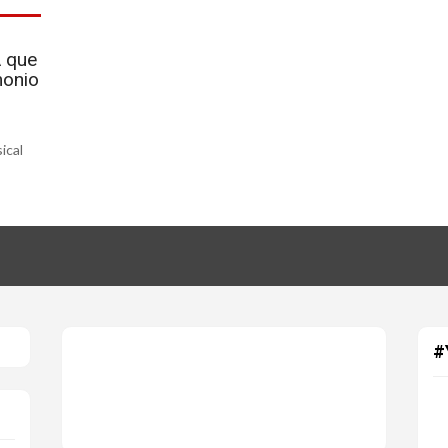
A que
monio
ical
#