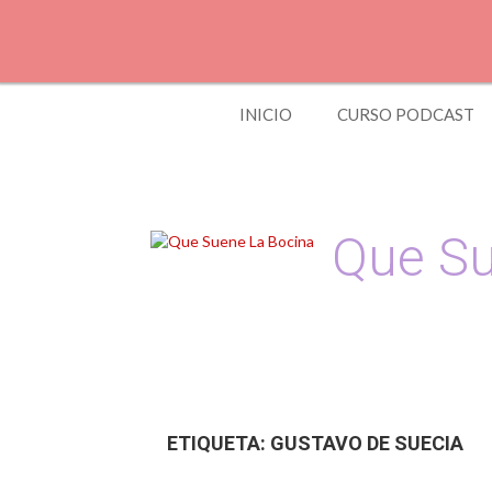
S
k
i
p
t
INICIO
CURSO PODCAST
o
c
o
n
t
e
Que Su
n
t
Podcast, Redacción
ETIQUETA:
GUSTAVO DE SUECIA