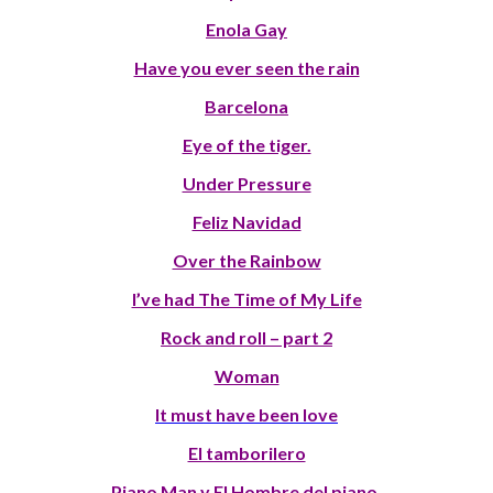
Enola Gay
Have you ever seen the rain
Barcelona
Eye of the tiger.
Under Pressure
Feliz Navidad
Over the Rainbow
I’ve had The Time of My Life
Rock and roll – part 2
Woman
It must have been love
El tamborilero
Piano Man y El Hombre del piano.