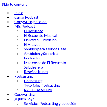
Skip to content
Inicio
Curso Podcast
Copywriting al oído
Mis Podcast
El Recuento
El Recuento Musical
Universo Eurovision
El Altavoz
Sonidos para salir de Casa
Ambición y Soberbia
Era Radio
Más cosas de El Recuento
Saludesfera
Reseñas Itunes
Podcasting
Podcasting
Tutoriales Podcasting
RØDECaster Pro
Copywriting
¿Quién Soy?
Servicios Podcasting y Locución