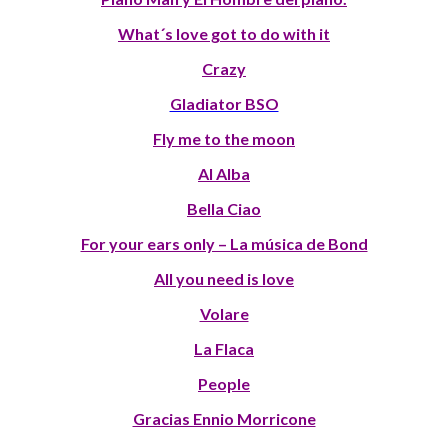
What´s love got to do with it
Crazy
Gladiator BSO
Fly me to the moon
Al Alba
Bella Ciao
For your ears only – La música de Bond
All you need is love
Volare
La Flaca
People
Gracias Ennio Morricone