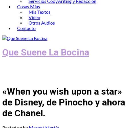
Servicios Copywriting y Redacción
Cosas Mías
Mis Textos
Video
Otros Audios
Contacto
Que Suene La Bocina
Podcast, Redacción y Copywriting by El
Recuento
«When you wish upon a star»
de Disney, de Pinocho y ahora
de Chanel.
Posted on
by
Margot Martín