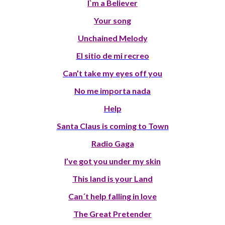
I`m a Believer
Your song
Unchained Melody
El sitio de mi recreo
Can’t take my eyes off you
No me importa nada
Help
Santa Claus is coming to Town
Radio Gaga
I’ve got you under my skin
This land is your Land
Can´t help falling in love
The Great Pretender