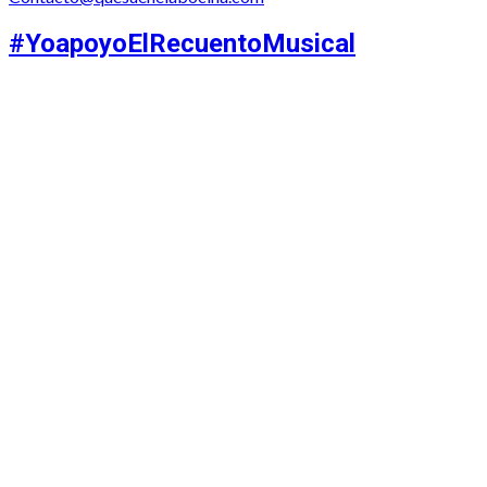
#YoapoyoElRecuentoMusical