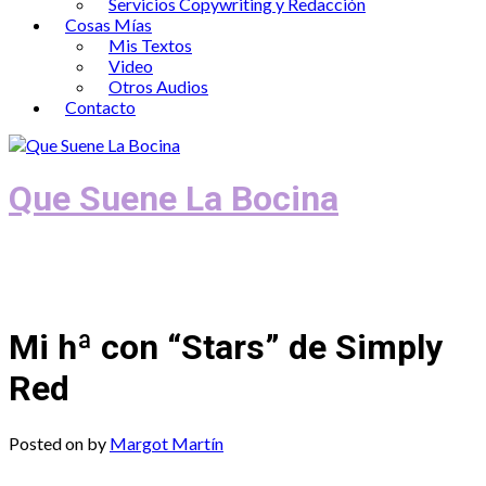
Servicios Copywriting y Redacción
Cosas Mías
Mis Textos
Video
Otros Audios
Contacto
Que Suene La Bocina
Podcast, Redacción y Copywriting by El
Recuento
Mi hª con “Stars” de Simply
Red
Posted on
by
Margot Martín