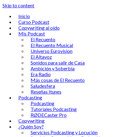
Skip to content
Inicio
Curso Podcast
Copywriting al oído
Mis Podcast
El Recuento
El Recuento Musical
Universo Eurovision
El Altavoz
Sonidos para salir de Casa
Ambición y Soberbia
Era Radio
Más cosas de El Recuento
Saludesfera
Reseñas Itunes
Podcasting
Podcasting
Tutoriales Podcasting
RØDECaster Pro
Copywriting
¿Quién Soy?
Servicios Podcasting y Locución