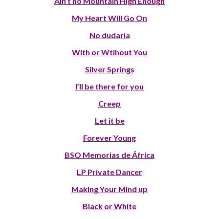
Ain’t no Mountain High Enough
My Heart Will Go On
No dudaría
With or Wtihout You
Silver Springs
I’ll be there for you
Creep
Let it be
Forever Young
BSO Memorias de África
LP Private Dancer
Making Your MInd up
Black or White