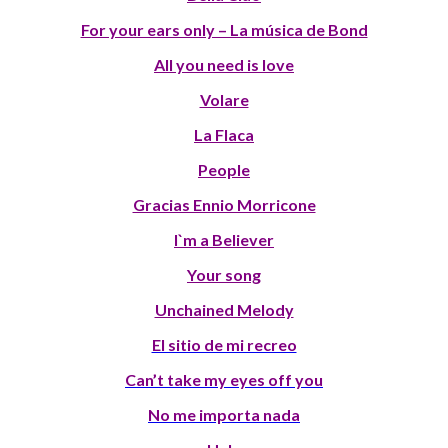
For your ears only – La música de Bond
All you need is love
Volare
La Flaca
People
Gracias Ennio Morricone
I`m a Believer
Your song
Unchained Melody
El sitio de mi recreo
Can’t take my eyes off you
No me importa nada