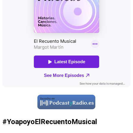
#YoapoyoElRecuentoMusical