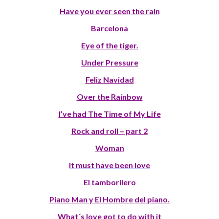
Have you ever seen the rain
Barcelona
Eye of the tiger.
Under Pressure
Feliz Navidad
Over the Rainbow
I’ve had The Time of My Life
Rock and roll – part 2
Woman
It must have been love
El tamborilero
Piano Man y El Hombre del piano.
What´s love got to do with it