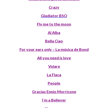
Crazy
Gladiator BSO
Fly me to the moon
Al Alba
Bella Ciao
For your ears only – La música de Bond
All you need is love
Volare
La Flaca
People
Gracias Ennio Morricone
I`m a Believer