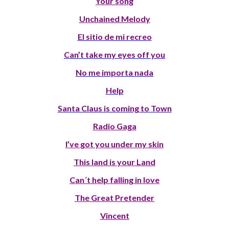
Your song
Unchained Melody
El sitio de mi recreo
Can’t take my eyes off you
No me importa nada
Help
Santa Claus is coming to Town
Radio Gaga
I’ve got you under my skin
This land is your Land
Can´t help falling in love
The Great Pretender
Vincent