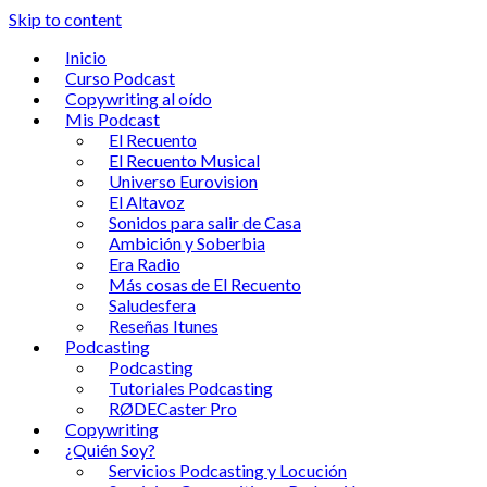
Skip to content
Inicio
Curso Podcast
Copywriting al oído
Mis Podcast
El Recuento
El Recuento Musical
Universo Eurovision
El Altavoz
Sonidos para salir de Casa
Ambición y Soberbia
Era Radio
Más cosas de El Recuento
Saludesfera
Reseñas Itunes
Podcasting
Podcasting
Tutoriales Podcasting
RØDECaster Pro
Copywriting
¿Quién Soy?
Servicios Podcasting y Locución