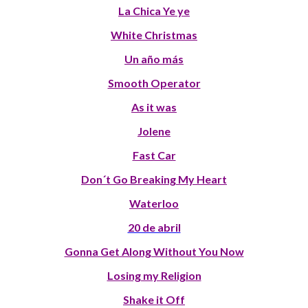
La Chica Ye ye
White Christmas
Un año más
Smooth Operator
As it was
Jolene
Fast Car
Don´t Go Breaking My Heart
Waterloo
20 de abril
Gonna Get Along Without You Now
Losing my Religion
Shake it Off