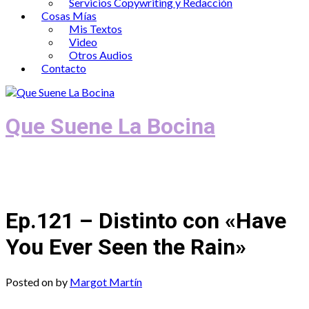
Servicios Copywriting y Redacción
Cosas Mías
Mis Textos
Video
Otros Audios
Contacto
Que Suene La Bocina
Podcast, Redacción y Copywriting by El
Recuento
Ep.121 – Distinto con «Have
You Ever Seen the Rain»
Posted on
by
Margot Martín