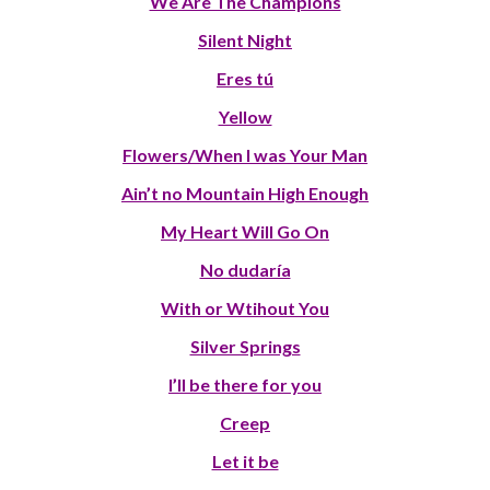
We Are The Champions
Silent Night
Eres tú
Yellow
Flowers/When I was Your Man
Ain’t no Mountain High Enough
My Heart Will Go On
No dudaría
With or Wtihout You
Silver Springs
I’ll be there for you
Creep
Let it be