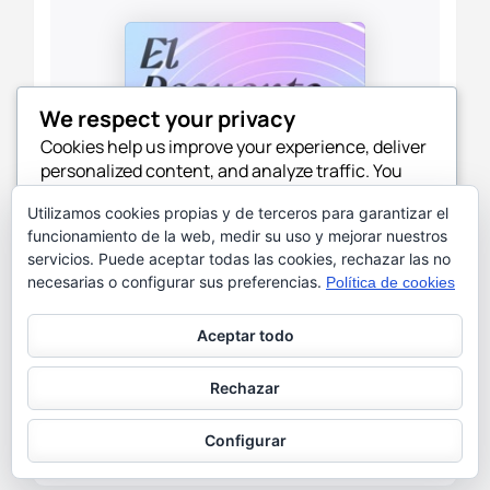
We respect your privacy
Cookies help us improve your experience, deliver
personalized content, and analyze traffic. You
can choose which cookies to allow by clicking
Utilizamos cookies propias y de terceros para garantizar el
Customize
. Click
Accept All
to consent or
funcionamiento de la web, medir su uso y mejorar nuestros
Reject All
to decline non-essential cookies.
servicios. Puede aceptar todas las cookies, rechazar las no
necesarias o configurar sus preferencias.
Política de cookies
Customize
Aceptar todo
Reject All
Rechazar
Accept All
Configurar
Powered by