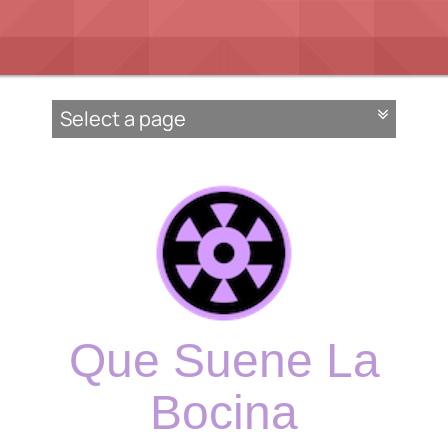
Que Suene La
Bocina