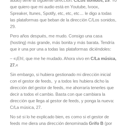
audio) tiene la siguiente dirección:
C/Los sonidos, 29
. Yo
que quiero que mi audio está en Youtube, Ivoox,
Spreaker, Itunes, Spotify, etc, etc, etc… le digo a todas
las plataformas que beban de la dirección C/Los sonidos,
29.
Pero años después, me mudo. Consigo una casa
(hosting) más grande, más bonita y más barata. Tendría
que ir una por una a todas las plataformas diciéndoles:
– «¡Eh!, que me he mudado. Ahora vivo en
C/La música,
27.
«
Sin embargo, si hubiera gestionado mi dirección inicial
con el gestor de feeds, y a todos les hubiera dicho la
dirección del gestor de feeds, me ahorraría tenerles que
decir a todos el cambio. Basta con que cambiara la
dirección que llega al gestor de feeds, y ponga la nueva:
C/La música, 27.
No sé si lo he explicado bien, es como si el gestor de
feeds me diera una dirección denominada
Grifo B
(por