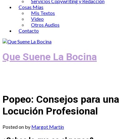
Servicios Copywriting y Redacción
Cosas Mías
Mis Textos
Video
Otros Audios
Contacto
Que Suene La Bocina
Podcast, Redacción y Copywriting by El
Recuento
Popeo: Consejos para una
Locución Profesional
Posted on
by
Margot Martín