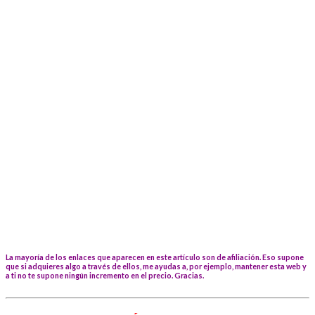
La mayoría de los enlaces que aparecen en este artículo son de afiliación. Eso supone
que si adquieres algo a través de ellos, me ayudas a, por ejemplo, mantener esta web y
a ti no te supone ningún incremento en el precio. Gracias.