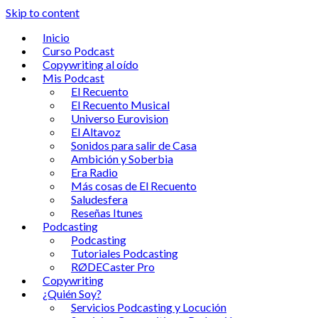
Skip to content
Inicio
Curso Podcast
Copywriting al oído
Mis Podcast
El Recuento
El Recuento Musical
Universo Eurovision
El Altavoz
Sonidos para salir de Casa
Ambición y Soberbia
Era Radio
Más cosas de El Recuento
Saludesfera
Reseñas Itunes
Podcasting
Podcasting
Tutoriales Podcasting
RØDECaster Pro
Copywriting
¿Quién Soy?
Servicios Podcasting y Locución