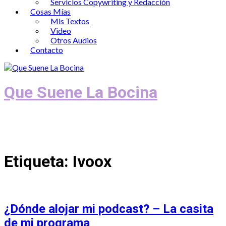
Servicios Copywriting y Redacción
Cosas Mías
Mis Textos
Video
Otros Audios
Contacto
Que Suene La Bocina
Podcast, Redacción y Copywriting by El
Recuento
Etiqueta:
Ivoox
¿Dónde alojar mi podcast? – La casita
de mi programa