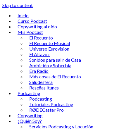
Skip to content
Inicio
Curso Podcast
Copywriting al oído
Mis Podcast
El Recuento
El Recuento Musical
Universo Eurovision
El Altavoz
Sonidos para salir de Casa
Ambición y Soberbia
Era Radio
Más cosas de El Recuento
Saludesfera
Reseñas Itunes
Podcasting
Podcasting
Tutoriales Podcasting
RØDECaster Pro
Copywriting
¿Quién Soy?
Servicios Podcasting y Locución