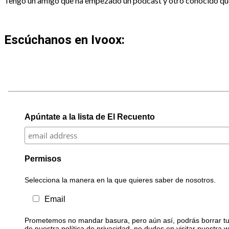
Tengo un amigo que ha empezado un podcast y otro conocido que e
Escúchanos en Ivoox:
Apúntate a la lista de El Recuento
Permisos
Selecciona la manera en la que quieres saber de nosotros.
Email
Prometemos no mandar basura, pero aún así, podrás borrar tu 
de nuestra política de privacidad, no dudes en visitar nuestra 