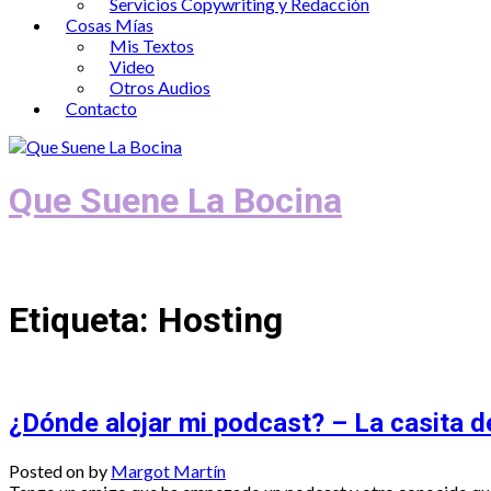
Servicios Copywriting y Redacción
Cosas Mías
Mis Textos
Video
Otros Audios
Contacto
Que Suene La Bocina
Podcast, Redacción y Copywriting by El
Etiqueta:
Hosting
¿Dónde alojar mi podcast? – La casita 
Posted on
by
Margot Martín