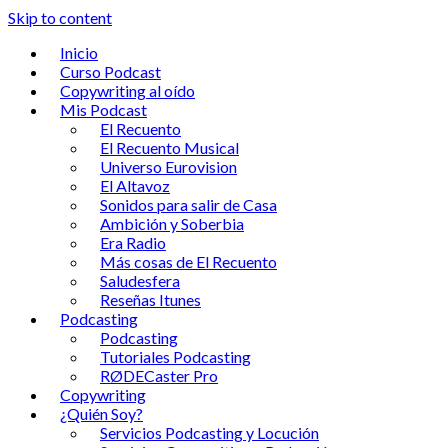
Skip to content
Inicio
Curso Podcast
Copywriting al oído
Mis Podcast
El Recuento
El Recuento Musical
Universo Eurovision
El Altavoz
Sonidos para salir de Casa
Ambición y Soberbia
Era Radio
Más cosas de El Recuento
Saludesfera
Reseñas Itunes
Podcasting
Podcasting
Tutoriales Podcasting
RØDECaster Pro
Copywriting
¿Quién Soy?
Servicios Podcasting y Locución