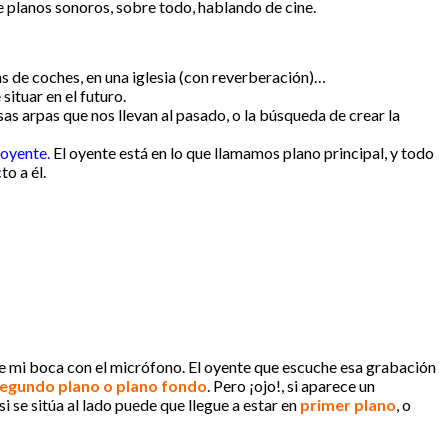
e planos sonoros, sobre todo, hablando de cine.
ns de coches, en una iglesia (con reverberación)…
situar en el futuro.
as arpas que nos llevan al pasado, o la búsqueda de crear la
 oyente.
El oyente está en lo que llamamos plano principal, y todo
o a él.
e mi boca con el micrófono. El oyente que escuche esa grabación
segundo plano o plano fondo
. Pero ¡ojo!, si aparece un
i se sitúa al lado puede que llegue a estar en
primer plano
, o