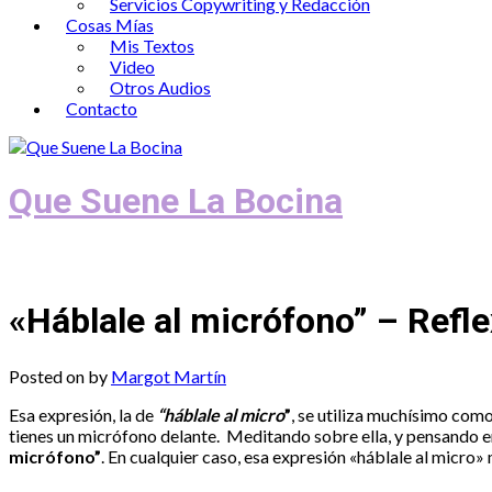
Servicios Copywriting y Redacción
Cosas Mías
Mis Textos
Video
Otros Audios
Contacto
Que Suene La Bocina
Podcast, Redacción y Copywriting by El
«Háblale al micrófono” – Refl
Posted on
by
Margot Martín
Esa expresión, la de
“háblale al micro
”
, se utiliza muchísimo como
tienes un micrófono delante. Meditando sobre ella, y pensando en
micrófono”
. En cualquier caso, esa expresión «háblale al micro» 