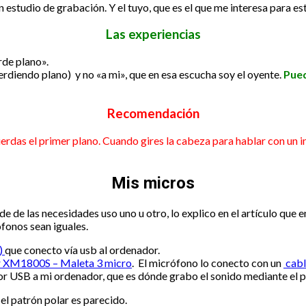
n estudio de grabación. Y el tuyo, que es el que me interesa para es
Las experiencias
rde plano».
rdiendo plano) y no «a mi», que en esa escucha soy el oyente.
Pued
Recomendación
erdas el primer plano.
Cuando gires la cabeza para hablar con un in
Mis micros
 de las necesidades uso uno u otro, lo explico en el artículo que 
ófonos sean iguales.
)
que conecto vía usb al ordenador.
r XM1800S – Maleta 3 micro
. El micrófono lo conecto con un
cabl
or USB a mi ordenador, que es dónde grabo el sonido mediante el
el patrón polar es parecido.