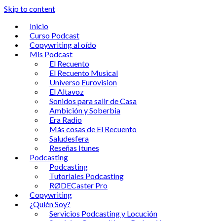
Skip to content
Inicio
Curso Podcast
Copywriting al oído
Mis Podcast
El Recuento
El Recuento Musical
Universo Eurovision
El Altavoz
Sonidos para salir de Casa
Ambición y Soberbia
Era Radio
Más cosas de El Recuento
Saludesfera
Reseñas Itunes
Podcasting
Podcasting
Tutoriales Podcasting
RØDECaster Pro
Copywriting
¿Quién Soy?
Servicios Podcasting y Locución