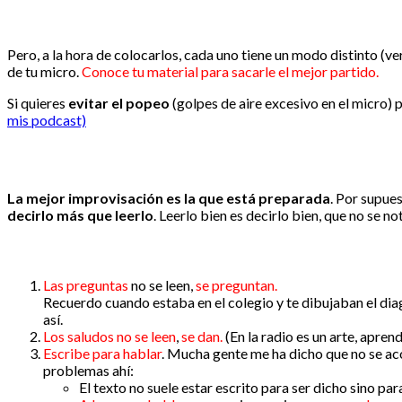
Pero, a la hora de colocarlos, cada uno tiene un modo distinto (v
de tu micro.
Conoce tu material para sacarle el mejor partido.
Si quieres
evitar el popeo
(golpes de aire excesivo en el micro) p
mis podcast)
La mejor improvisación es la que está preparada
. Por supues
decirlo más que leerlo
. Leerlo bien es decirlo bien, que no se no
Las preguntas
no se leen,
se preguntan.
Recuerdo cuando estaba en el colegio y te dibujaban el diag
así.
Los saludos no se leen
,
se dan.
(En la radio es un arte, apren
Escribe para hablar
. Mucha gente me ha dicho que no se aco
problemas ahí:
El texto no suele estar escrito para ser dicho sino para