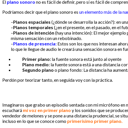
El
plano sonoro
no es fácil de definir, pero sí es fácil de com
Podríamos decir que el plano sonoro es
un elemento más de la na
–
Planos espaciales
(¿
dónde se desarrolla la acción?): en un
–
Planos temporales
(¿en el presente, en el pasado, en el f
–
P
lan
os de intención
(hay una intención): El mejor ejemplo 
misma sensación con un rebobinado.
–
Planos de presencia:
Estos son los que nos interesan ahora
lo que le llegue de audio le creará una sensación sonora en 
Primer plano:
la fuente sonora está junto al oyente
Plano medio:
la fuente sonora está a una distancia cor
Segundo plano
o plano fondo: La distancia ha aument
Perdón por teorizar tanto, en seguida voy con la práctica.
Imaginaros que grabo un episodio sentada con mi micrófono en me
escuchará
mi voz en primer plano
y los sonidos que se producen
vendedor de melones y se pone a una distancia prudencial, se sit
incluso en lo que se conoce como
primerísimo primer plano.