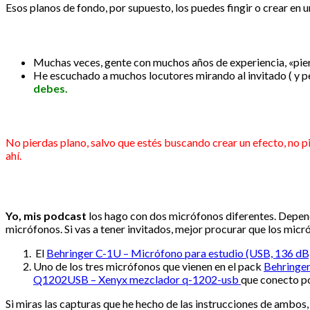
Esos planos de fondo, por supuesto, los puedes fingir o crear en u
Muchas veces, gente con muchos años de experiencia, «pie
He escuchado a muchos locutores mirando al invitado ( y pe
debes.
No pierdas plano, salvo que estés buscando crear un efecto, no pi
ahí.
Yo, mis podcast
los hago con dos micrófonos diferentes. Depende
micrófonos. Si vas a tener invitados, mejor procurar que los micr
El
Behringer C-1U – Micrófono para estudio (USB, 136 dB
Uno de los tres micrófonos que vienen en el pack
Behringe
Q1202USB – Xenyx mezclador q-1202-usb
que conecto p
Si miras las capturas que he hecho de las instrucciones de ambos, 