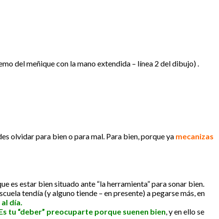
emo del meñique con la mano extendida – línea 2 del dibujo) .
es olvidar para bien o para mal. Para bien, porque ya
mecanizas
ue es estar bien situado ante “la herramienta” para sonar bien.
escuela tendía (y alguno tiende – en presente) a pegarse más, en
al día.
Es tu “deber” preocuparte porque suenen bien
, y en ello se