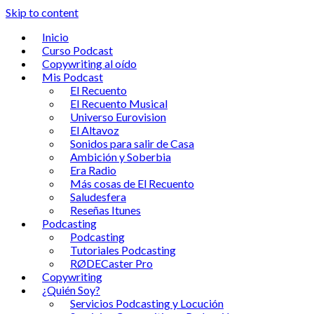
Skip to content
Inicio
Curso Podcast
Copywriting al oído
Mis Podcast
El Recuento
El Recuento Musical
Universo Eurovision
El Altavoz
Sonidos para salir de Casa
Ambición y Soberbia
Era Radio
Más cosas de El Recuento
Saludesfera
Reseñas Itunes
Podcasting
Podcasting
Tutoriales Podcasting
RØDECaster Pro
Copywriting
¿Quién Soy?
Servicios Podcasting y Locución