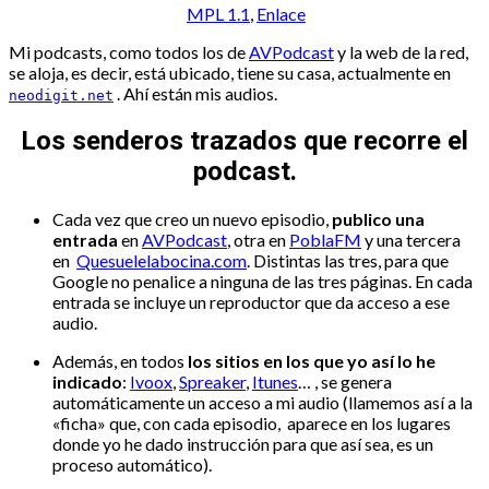
MPL 1.1
,
Enlace
Mi podcasts, como todos los de
AVPodcast
y la web de la red,
se aloja, es decir, está ubicado, tiene su casa, actualmente en
. Ahí están mis audios.
neodigit.net
Los senderos trazados que recorre el
podcast.
Cada vez que creo un nuevo episodio,
publico una
entrada
en
AVPodcast
, otra en
PoblaFM
y una tercera
en
Quesuelelabocina.com
. Distintas las tres, para que
Google no penalice a ninguna de las tres páginas. En cada
entrada se incluye un reproductor que da acceso a ese
audio.
Además, en todos
los sitios en los que yo así lo he
indicado
:
Ivoox
,
Spreaker
,
Itunes
… , se genera
automáticamente un acceso a mi audio (llamemos así a la
«ficha» que, con cada episodio, aparece en los lugares
donde yo he dado instrucción para que así sea, es un
proceso automático).