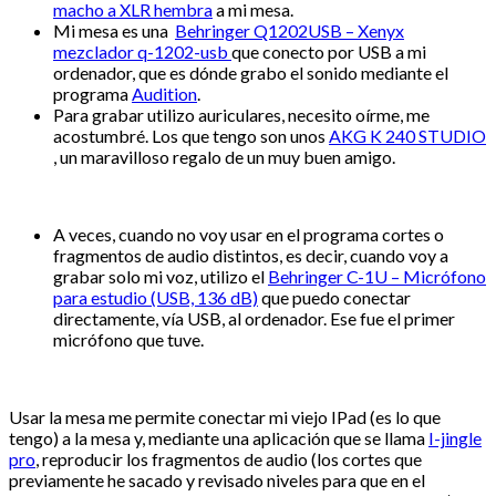
macho a XLR hembra
a mi mesa.
Mi mesa es una
Behringer Q1202USB – Xenyx
mezclador q-1202-usb
que conecto por USB a mi
ordenador, que es dónde grabo el sonido mediante el
programa
Audition
.
Para grabar utilizo auriculares, necesito oírme, me
acostumbré. Los que tengo son unos
AKG K 240 STUDIO
, un maravilloso regalo de un muy buen amigo.
A veces, cuando no voy usar en el programa cortes o
fragmentos de audio distintos, es decir, cuando voy a
grabar solo mi voz, utilizo el
Behringer C-1U – Micrófono
para estudio (USB, 136 dB)
que puedo conectar
directamente, vía USB, al ordenador. Ese fue el primer
micrófono que tuve.
Usar la mesa me permite conectar mi viejo IPad (es lo que
tengo) a la mesa y, mediante una aplicación que se llama
I-jingle
pro
, reproducir los fragmentos de audio (los cortes que
previamente he sacado y revisado niveles para que en el