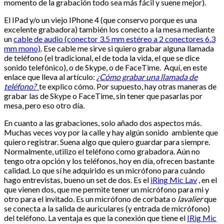
momento de la grabación todo sea más fácil y suene mejor).
El IPad y/o un viejo IPhone 4 (que conservo porque es una
excelente grabadora) también los conecto a la mesa mediante
un
cable de audio (conector 3.5 mm estéreo a 2 conectores 6.3
mm mono)
. Ese cable me sirve si quiero grabar alguna llamada
de teléfono (el tradicional, el de toda la vida, el que se dice
sonido telefónico), o de Skype, o de FaceTime. Aquí, en este
enlace que lleva al artículo:
¿Cómo grabar una llamada de
teléfono?
te explico cómo. Por supuesto, hay otras maneras de
grabar las de Skype o FaceTime, sin tener que pasarlas por
mesa, pero eso otro día.
En cuanto a las grabaciones, solo añado dos aspectos más.
Muchas veces voy por la calle y hay algún sonido ambiente que
quiero registrar. Suena algo que quiero guardar para siempre.
Normalmente, utilizo el teléfono como grabadora. Aún no
tengo otra opción y los teléfonos, hoy en día, ofrecen bastante
calidad. Lo que sí he adquirido es un micrófono para cuándo
hago entrevistas, bueno un set de dos. Es el
iRing Mic Lav
, en el
que vienen dos, que me permite tener un micrófono para mi y
otro para el invitado. Es un micrófono de corbata o
lavalier
que
se conecta a la salida de auriculares (y entrada de micrófono)
del teléfono. La ventaja es que la conexión que tiene el
IRig Mic