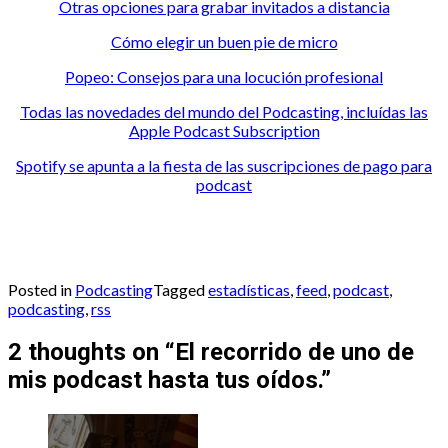
Otras opciones para grabar invitados a distancia
Cómo elegir un buen pie de micro
Popeo: Consejos para una locución profesional
Todas las novedades del mundo del Podcasting, incluídas las
Apple Podcast Subscription
Spotify se apunta a la fiesta de las suscripciones de pago para
podcast
Posted in
Podcasting
Tagged
estadísticas
,
feed
,
podcast
,
podcasting
,
rss
2 thoughts on “
El recorrido de uno de
mis podcast hasta tus oídos.
”