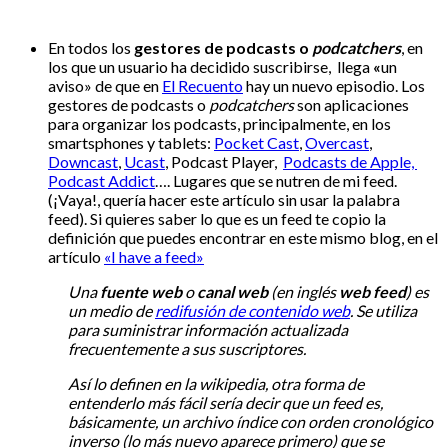
En todos los
gestores de podcasts o
podcatchers
, en
los que un usuario ha decidido suscribirse, llega
«
un
aviso» de que en
El Recuento
hay un nuevo episodio. Los
gestores de podcasts o
podcatchers
son aplicaciones
para organizar los podcasts, principalmente, en los
smartsphones y tablets:
Pocket Cast
,
Overcast
,
Downcast
,
Ucast
, Podcast Player,
Podcasts de Apple,
Podcast Addict
…. Lugares que se nutren de mi feed.
(¡Vaya!, quería hacer este artículo sin usar la palabra
feed). Si quieres saber lo que es un feed te copio la
definición que puedes encontrar en este mismo blog, en el
artículo
«I have a feed»
Una
fuente web
o
canal web
(en inglés
web feed
) es
un medio de
redifusión de contenido web
. Se utiliza
para suministrar información actualizada
frecuentemente a sus suscriptores.
Así lo definen en la wikipedia, otra forma de
entenderlo más fácil sería decir que un feed es,
básicamente, un archivo índice con orden cronológico
inverso (lo más nuevo aparece primero) que se