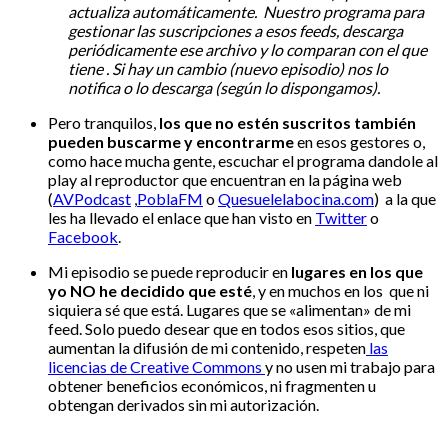
actualiza automáticamente. Nuestro programa para
gestionar las suscripciones a esos feeds, descarga
periódicamente ese archivo y lo comparan con el que
tiene . Si hay un cambio (nuevo episodio) nos lo
notifica o lo descarga (según lo dispongamos).
Pero tranquilos,
los que no estén suscritos también
pueden buscarme y encontrarme
en esos gestores o,
como hace mucha gente, escuchar el programa dandole al
play al reproductor que encuentran en la página web
(
AVPodcast
,
PoblaFM
o
Quesuelelabocina.com
) a la que
les ha llevado el enlace que han visto en
Twitter
o
Facebook
.
Mi episodio se puede reproducir en
lugares en los que
yo NO he decidido que esté
, y en muchos en los que ni
siquiera sé que está. Lugares que se «alimentan» de mi
feed. Solo puedo desear que en todos esos sitios, que
aumentan la difusión de mi contenido, respeten
las
licencias de Creative Commons
y no usen mi trabajo para
obtener beneficios económicos, ni fragmenten u
obtengan derivados sin mi autorización.