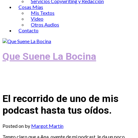
Servicios Copywriting y Redacción
Cosas Mías
Mis Textos
Video
Otros Audios
Contacto
Que Suene La Bocina
Podcast, Redacción y Copywriting by El
Recuento
El recorrido de uno de mis
podcast hasta tus oídos.
Posted on
by
Margot Martín
Tengo claro que a Ana, oyente de mi podcast, le da un poco