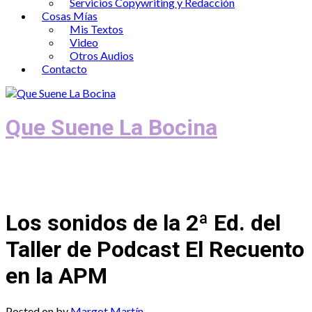
Servicios Copywriting y Redacción
Cosas Mías
Mis Textos
Video
Otros Audios
Contacto
Que Suene La Bocina
Podcast, Redacción y Copywriting by El
Recuento
Los sonidos de la 2ª Ed. del
Taller de Podcast El Recuento
en la APM
Posted on
by
Margot Martín