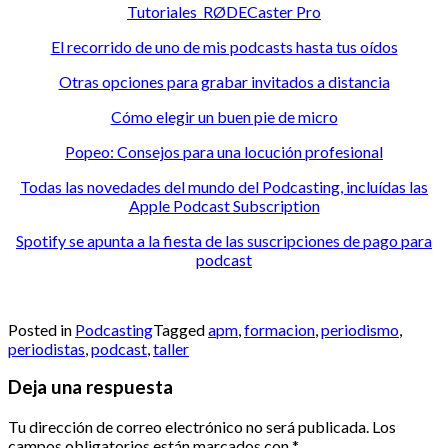
Tutoriales RØDECaster Pro
El recorrido de uno de mis podcasts hasta tus oídos
Otras opciones para grabar invitados a distancia
Cómo elegir un buen pie de micro
Popeo: Consejos para una locución profesional
Todas las novedades del mundo del Podcasting, incluídas las
Apple Podcast Subscription
Spotify se apunta a la fiesta de las suscripciones de pago para
podcast
Posted in
Podcasting
Tagged
apm
,
formacion
,
periodismo
,
periodistas
,
podcast
,
taller
Deja una respuesta
Tu dirección de correo electrónico no será publicada.
Los
campos obligatorios están marcados con
*