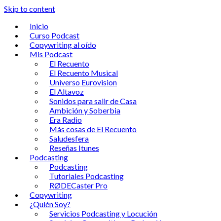
Skip to content
Inicio
Curso Podcast
Copywriting al oído
Mis Podcast
El Recuento
El Recuento Musical
Universo Eurovision
El Altavoz
Sonidos para salir de Casa
Ambición y Soberbia
Era Radio
Más cosas de El Recuento
Saludesfera
Reseñas Itunes
Podcasting
Podcasting
Tutoriales Podcasting
RØDECaster Pro
Copywriting
¿Quién Soy?
Servicios Podcasting y Locución