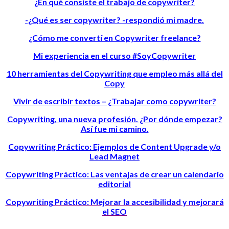
¿En qué consiste el trabajo de copywriter?
-¿Qué es ser copywriter? -respondió mi madre.
¿Cómo me convertí en Copywriter freelance?
Mi experiencia en el curso #SoyCopywriter
10 herramientas del Copywriting que empleo más allá del
Copy
Vivir de escribir textos – ¿Trabajar como copywriter?
Copywriting, una nueva profesión. ¿Por dónde empezar?
Así fue mi camino.
Copywriting Práctico: Ejemplos de Content Upgrade y/o
Lead Magnet
Copywriting Práctico: Las ventajas de crear un calendario
editorial
Copywriting Práctico: Mejorar la accesibilidad y mejorará
el SEO