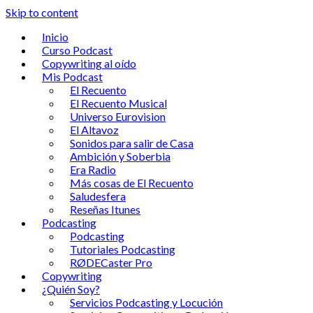
Skip to content
Inicio
Curso Podcast
Copywriting al oído
Mis Podcast
El Recuento
El Recuento Musical
Universo Eurovision
El Altavoz
Sonidos para salir de Casa
Ambición y Soberbia
Era Radio
Más cosas de El Recuento
Saludesfera
Reseñas Itunes
Podcasting
Podcasting
Tutoriales Podcasting
RØDECaster Pro
Copywriting
¿Quién Soy?
Servicios Podcasting y Locución