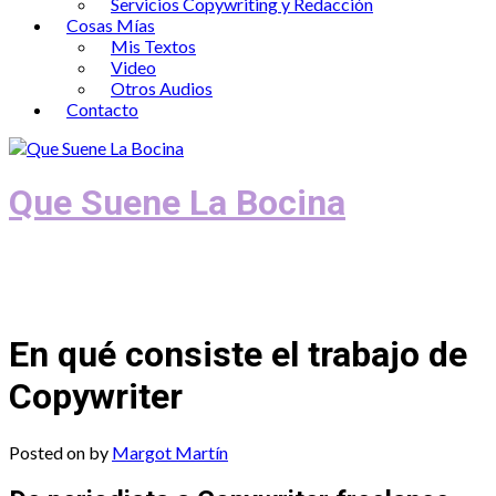
Servicios Copywriting y Redacción
Cosas Mías
Mis Textos
Video
Otros Audios
Contacto
Que Suene La Bocina
Podcast, Redacción y Copywriting by El
Recuento
En qué consiste el trabajo de
Copywriter
Posted on
by
Margot Martín