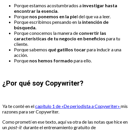
Porque estamos acostumbrados a
investigar hasta
encontrar la esencia
.
Porque
nos ponemos en la pie
l del que va a leer.
Porque escribimos pensando en la
intención de
búsqueda.
Porque conocemos la manera de
convertir las
características de tu negocio en beneficios
para tu
cliente.
Porque sabemos
qué gatillos tocar
para inducir a una
acción.
Porque
nos hemos formado
para ello.
¿Por qué soy Copywriter?
Ya te conté en el
capítulo 1 de «De periodista a Copywriter»
mis
razones para ser Copywriter.
Como prometí en ese texto, aquí va otra de las notas que hice en
un
post-it
durante el entrenamiento gratuito de