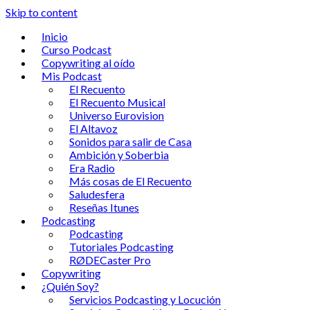
Skip to content
Inicio
Curso Podcast
Copywriting al oído
Mis Podcast
El Recuento
El Recuento Musical
Universo Eurovision
El Altavoz
Sonidos para salir de Casa
Ambición y Soberbia
Era Radio
Más cosas de El Recuento
Saludesfera
Reseñas Itunes
Podcasting
Podcasting
Tutoriales Podcasting
RØDECaster Pro
Copywriting
¿Quién Soy?
Servicios Podcasting y Locución