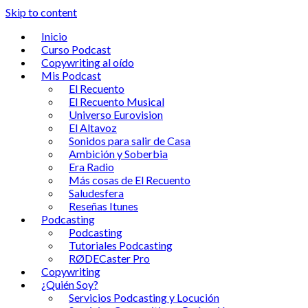
Skip to content
Inicio
Curso Podcast
Copywriting al oído
Mis Podcast
El Recuento
El Recuento Musical
Universo Eurovision
El Altavoz
Sonidos para salir de Casa
Ambición y Soberbia
Era Radio
Más cosas de El Recuento
Saludesfera
Reseñas Itunes
Podcasting
Podcasting
Tutoriales Podcasting
RØDECaster Pro
Copywriting
¿Quién Soy?
Servicios Podcasting y Locución