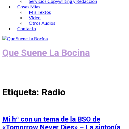
Servicios Copywriting y Redacción
Cosas Mías
Mis Textos
Video
Otros Audios
Contacto
Que Suene La Bocina
Podcast, Redacción y Copywriting by El
Recuento
Etiqueta:
Radio
Mi hª con un tema de la BSO de
«Tomorrow Never Dies» – La sintonía