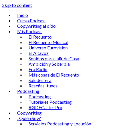
Skip to content
Inicio
Curso Podcast
Copywriting al oído
Mis Podcast
El Recuento
El Recuento Musical
Universo Eurovision
El Altavoz
Sonidos para salir de Casa
Ambición y Soberbia
Era Radio
Más cosas de El Recuento
Saludesfera
Reseñas Itunes
Podcasting
Podcasting
Tutoriales Podcasting
RØDECaster Pro
Copywriting
¿Quién Soy?
Servicios Podcasting y Locución