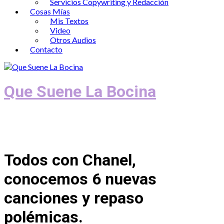
Servicios Copywriting y Redacción
Cosas Mías
Mis Textos
Video
Otros Audios
Contacto
Que Suene La Bocina
Podcast, Redacción y Copywriting by El
Recuento
Todos con Chanel,
conocemos 6 nuevas
canciones y repaso
polémicas.