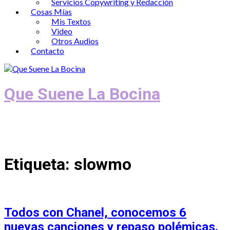
Servicios Copywriting y Redacción
Cosas Mías
Mis Textos
Video
Otros Audios
Contacto
Que Suene La Bocina
Podcast, Redacción y Copywriting by El
Recuento
Etiqueta:
slowmo
Todos con Chanel, conocemos 6
nuevas canciones y repaso polémicas.