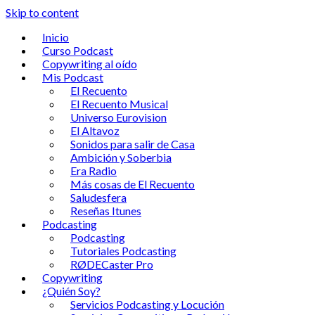
Skip to content
Inicio
Curso Podcast
Copywriting al oído
Mis Podcast
El Recuento
El Recuento Musical
Universo Eurovision
El Altavoz
Sonidos para salir de Casa
Ambición y Soberbia
Era Radio
Más cosas de El Recuento
Saludesfera
Reseñas Itunes
Podcasting
Podcasting
Tutoriales Podcasting
RØDECaster Pro
Copywriting
¿Quién Soy?
Servicios Podcasting y Locución