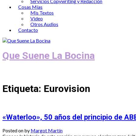
Servicios Copywriting y Redacción
Cosas Mías
Mis Textos
Video
Otros Audios
Contacto
Que Suene La Bocina
Podcast, Redacción y Copywriting by El
Etiqueta:
Eurovision
«Waterloo», 50 años del principio de A
Posted on
by
Margot Martín