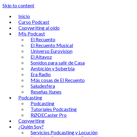
Skip to content
Inicio
Curso Podcast
Copywriting al oído
Mis Podcast
El Recuento
El Recuento Musical
Universo Eurovision
El Altavoz
Sonidos para salir de Casa
Ambición y Soberbia
Era Radio
Más cosas de El Recuento
Saludesfera
Reseñas Itunes
Podcasting
Podcasting
Tutoriales Podcasting
RØDECaster Pro
Copywriting
¿Quién Soy?
Servicios Podcasting y Locución