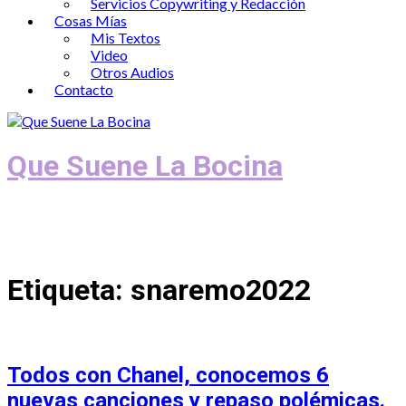
Servicios Copywriting y Redacción
Cosas Mías
Mis Textos
Video
Otros Audios
Contacto
Que Suene La Bocina
Podcast, Redacción y Copywriting by El
Recuento
Etiqueta:
snaremo2022
Todos con Chanel, conocemos 6
nuevas canciones y repaso polémicas.