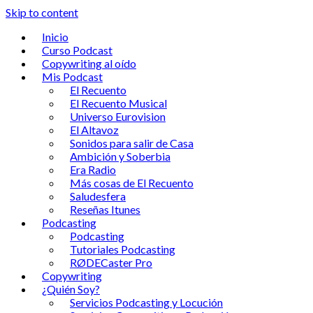
Skip to content
Inicio
Curso Podcast
Copywriting al oído
Mis Podcast
El Recuento
El Recuento Musical
Universo Eurovision
El Altavoz
Sonidos para salir de Casa
Ambición y Soberbia
Era Radio
Más cosas de El Recuento
Saludesfera
Reseñas Itunes
Podcasting
Podcasting
Tutoriales Podcasting
RØDECaster Pro
Copywriting
¿Quién Soy?
Servicios Podcasting y Locución