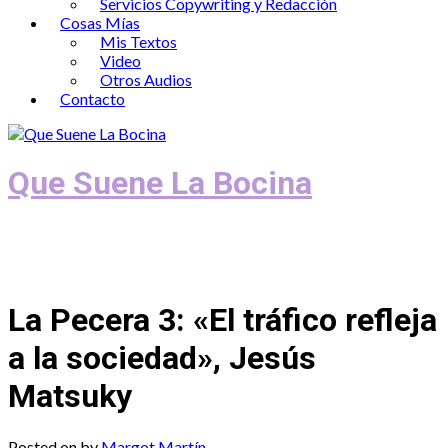
Servicios Copywriting y Redacción
Cosas Mías
Mis Textos
Video
Otros Audios
Contacto
Que Suene La Bocina
Podcast, Redacción y Copywriting by El
Recuento
La Pecera 3: «El tráfico refleja
a la sociedad», Jesús
Matsuky
Posted on
by
Margot Martín