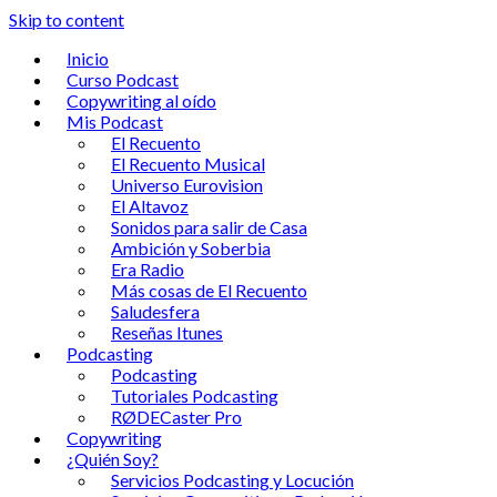
Skip to content
Inicio
Curso Podcast
Copywriting al oído
Mis Podcast
El Recuento
El Recuento Musical
Universo Eurovision
El Altavoz
Sonidos para salir de Casa
Ambición y Soberbia
Era Radio
Más cosas de El Recuento
Saludesfera
Reseñas Itunes
Podcasting
Podcasting
Tutoriales Podcasting
RØDECaster Pro
Copywriting
¿Quién Soy?
Servicios Podcasting y Locución