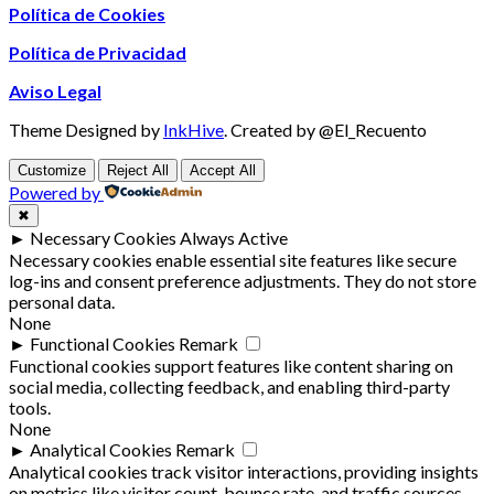
Política de Cookies
Política de Privacidad
Aviso Legal
Theme Designed by
InkHive
.
Created by @El_Recuento
Customize
Reject All
Accept All
Powered by
✖
►
Necessary Cookies
Always Active
Necessary cookies enable essential site features like secure
log-ins and consent preference adjustments. They do not store
personal data.
None
►
Functional Cookies
Remark
Functional cookies support features like content sharing on
social media, collecting feedback, and enabling third-party
tools.
None
►
Analytical Cookies
Remark
Analytical cookies track visitor interactions, providing insights
on metrics like visitor count, bounce rate, and traffic sources.