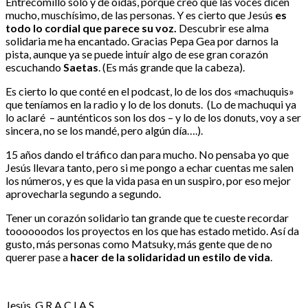
Entrecomillo solo y de oídas, porque creo que las voces dicen
mucho, muschísimo, de las personas. Y es cierto que Jesús
es
todo lo cordial que parece su voz.
Descubrir ese alma
solidaria me ha encantado. Gracias Pepa Gea por darnos la
pista, aunque ya se puede intuír algo de ese gran corazón
escuchando
Saetas
. (Es más grande que la cabeza).
Es cierto lo que conté en el podcast, lo de los dos «machuquis»
que teníamos en la radio y lo de los donuts. (Lo de machuqui ya
lo aclaré – aunténticos son los dos – y lo de los donuts, voy a ser
sincera, no se los mandé, pero algún día….).
15 años dando el tráfico dan para mucho. No pensaba yo que
Jesús llevara tanto, pero si me pongo a echar cuentas me salen
los números, y es que la vida pasa en un suspiro, por eso mejor
aprovecharla segundo a segundo.
Tener un corazón solidario tan grande que te cueste recordar
toooooodos los proyectos en los que has estado metido. Así da
gusto, más personas como Matsuky, más gente que de no
querer pase a
hacer de la solidaridad un estilo de vida
.
Jesús, G R A C I A S