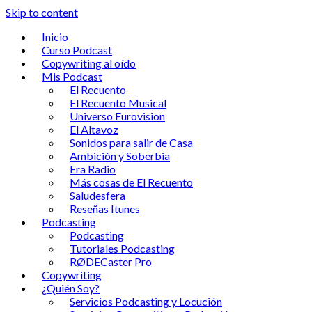
Skip to content
Inicio
Curso Podcast
Copywriting al oído
Mis Podcast
El Recuento
El Recuento Musical
Universo Eurovision
El Altavoz
Sonidos para salir de Casa
Ambición y Soberbia
Era Radio
Más cosas de El Recuento
Saludesfera
Reseñas Itunes
Podcasting
Podcasting
Tutoriales Podcasting
RØDECaster Pro
Copywriting
¿Quién Soy?
Servicios Podcasting y Locución