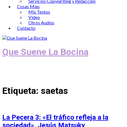
Servicios Copywriting y Redacción
Cosas Mías
Mis Textos
Video
Otros Audios
Contacto
Que Suene La Bocina
Podcast, Redacción y Copywriting by El
Recuento
Etiqueta:
saetas
La Pecera 3: «El tráfico refleja a la
sociedad», Jesús Matsuky