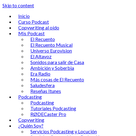
Skip to content
Inicio
Curso Podcast
Copywriting al oído
Mis Podcast
El Recuento
El Recuento Musical
Universo Eurovision
El Altavoz
Sonidos para salir de Casa
Ambición y Soberbia
Era Radio
Más cosas de El Recuento
Saludesfera
Reseñas Itunes
Podcasting
Podcasting
Tutoriales Podcasting
RØDECaster Pro
Copywriting
¿Quién Soy?
Servicios Podcasting y Locución