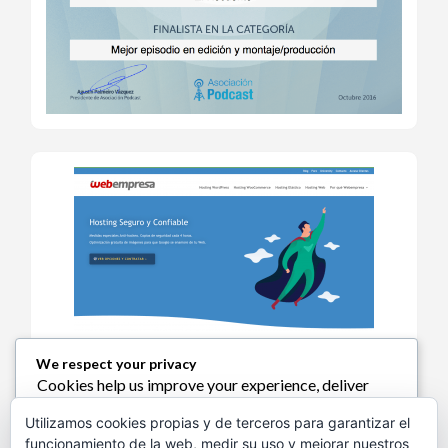
We respect your privacy
Cookies help us improve your experience, deliver
Política de Cookies
personalized content, and analyze traffic. You can
Utilizamos cookies propias y de terceros para garantizar el
choose which cookies to allow by clicking
funcionamiento de la web, medir su uso y mejorar nuestros