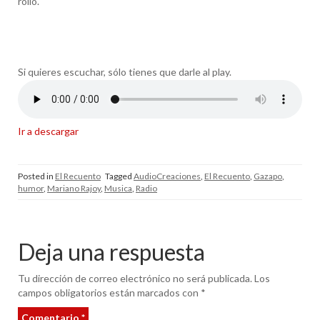
rollo.
Si quieres escuchar, sólo tienes que darle al play.
Ir a descargar
Posted in
El Recuento
Tagged
AudioCreaciones
,
El Recuento
,
Gazapo
,
humor
,
Mariano Rajoy
,
Musica
,
Radio
Deja una respuesta
Tu dirección de correo electrónico no será publicada.
Los
campos obligatorios están marcados con
*
Comentario
*