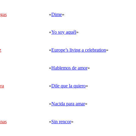
rgas
«
Dime
»
«
Yo soy aquél
»
z
«
Europe’s living a celebration
»
«
Hablemos de amor
»
ra
«
Dile que la quiero
»
«
Nacida para amar
»
unas
«
Sin rencor
»