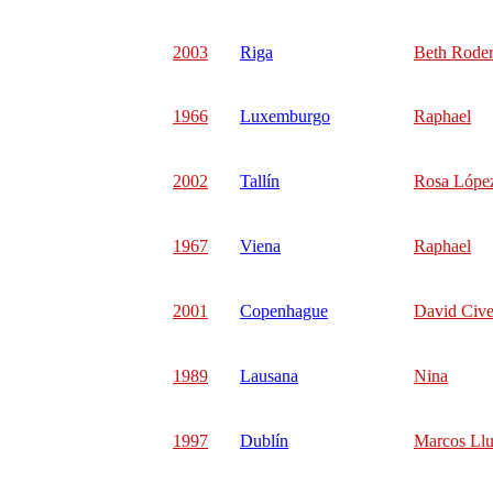
2003
Riga
Beth Rode
1966
Luxemburgo
Raphael
2002
Tallín
Rosa Lópe
1967
Viena
Raphael
2001
Copenhague
David Cive
1989
Lausana
Nina
1997
Dublín
Marcos Ll