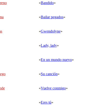
reno
«
Bandido
»
lma
«
Bailar pegados
»
as
«
Gwendolyne
»
«
Lady, lady
»
«
En un mundo nuevo
»
iego
«
Su canción
»
nde
«
Vuelve conmigo
»
«
Eres tú
»