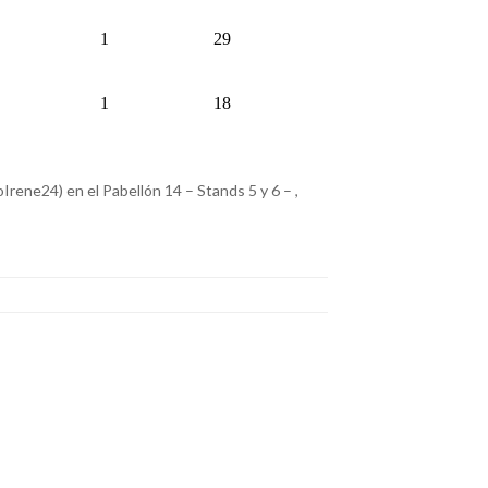
1
29
1
18
Irene24) en el Pabellón 14 – Stands 5 y 6 – ,