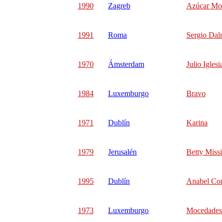
1990
Zagreb
Azúcar Mo
1991
Roma
Sergio Da
1970
Ámsterdam
Julio Iglesi
1984
Luxemburgo
Bravo
1971
Dublín
Karina
1979
Jerusalén
Betty Miss
1995
Dublín
Anabel Co
1973
Luxemburgo
Mocedades