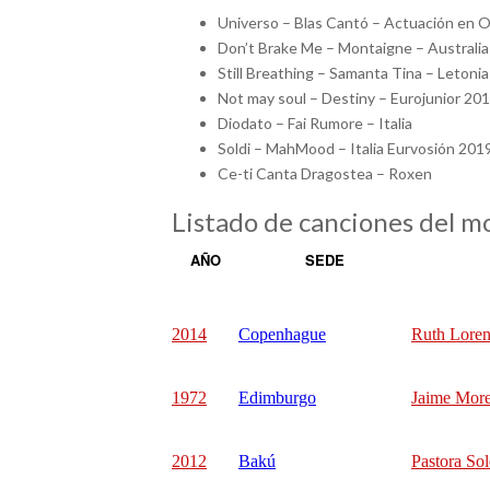
Universo – Blas Cantó – Actuación en 
Don’t Brake Me – Montaigne – Australia
Still Breathing – Samanta Tina – Letonia
Not may soul – Destiny – Eurojunior 20
Diodato – Fai Rumore – Italia
Soldi – MahMood – Italia Eurvosión 201
Ce-ti Canta Dragostea – Roxen
Listado de canciones del m
AÑO
SEDE
2014
Copenhague
Ruth Lore
1972
Edimburgo
Jaime Mor
2012
Bakú
Pastora Sol