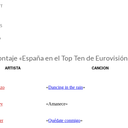
OT
15
9
ontaje «España en el Top Ten de Eurovisión
ARTISTA
CANCION
nzo
«
Dancing in the rain
»
ey
«Amanece»
er
«
Quédate conmigo
»