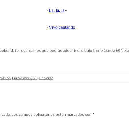
«
La, la, la
»
«
Vivo cantando
»
 Weekend, te recordamos que podrás adquirir el dibujo Irene García (@Neko
ovision
,
Eurovision 2020
,
Universo
icada.
Los campos obligatorios están marcados con
*