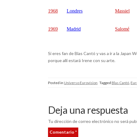
1968
Londres
Massiel
1969
Madrid
Salomé
Si eres fan de Blas Cantó y vas a ir a la Japan
porque allí estará Irene con su arte.
Posted in
Universo Eurovision
Tagged
Blas Cantó
,
Eur
Deja una respuesta
Tu dirección de correo electrónico no será publ
Comentario
*