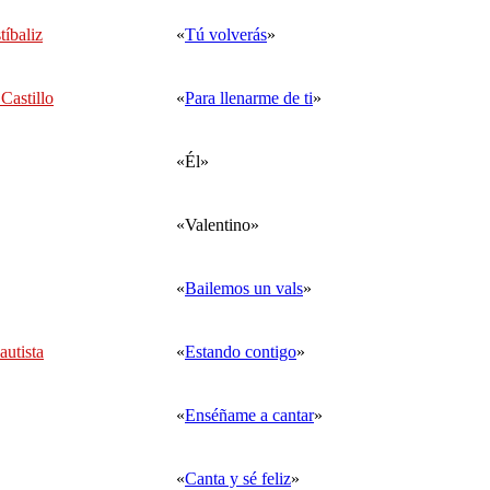
tíbaliz
«
Tú volverás
»
Castillo
«
Para llenarme de ti
»
«Él»
«Valentino»
«
Bailemos un vals
»
autista
«
Estando contigo
»
«
Enséñame a cantar
»
«
Canta y sé feliz
»