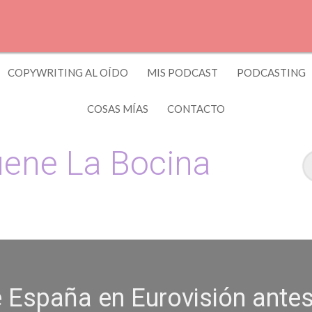
COPYWRITING AL OÍDO
MIS PODCAST
PODCASTING
COSAS MÍAS
CONTACTO
ene La Bocina
 y Copywriting by El Recuento
e España en Eurovisión antes