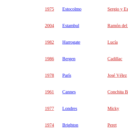
1975
Estocolmo
Sergio y Es
2004
Estambul
Ramón del 
1982
Harrogate
Lucía
1986
Bergen
Cadillac
1978
París
José Vélez
1961
Cannes
Conchita B
1977
Londres
Micky
1974
Brighton
Peret