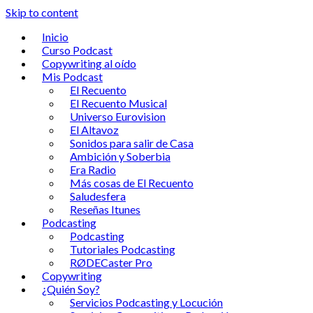
Skip to content
Inicio
Curso Podcast
Copywriting al oído
Mis Podcast
El Recuento
El Recuento Musical
Universo Eurovision
El Altavoz
Sonidos para salir de Casa
Ambición y Soberbia
Era Radio
Más cosas de El Recuento
Saludesfera
Reseñas Itunes
Podcasting
Podcasting
Tutoriales Podcasting
RØDECaster Pro
Copywriting
¿Quién Soy?
Servicios Podcasting y Locución