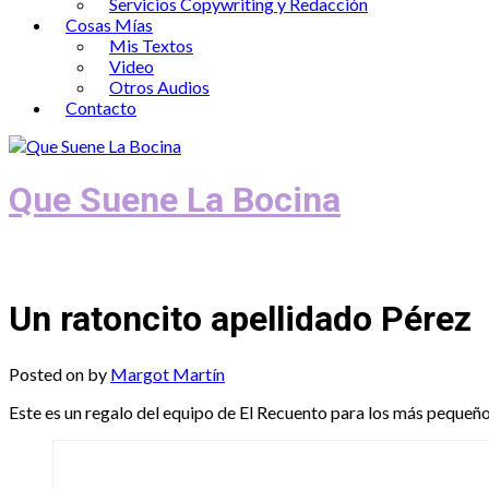
Servicios Copywriting y Redacción
Cosas Mías
Mis Textos
Video
Otros Audios
Contacto
Que Suene La Bocina
Podcast, Redacción y Copywriting by El
Un ratoncito apellidado Pérez
Posted on
by
Margot Martín
Este es un regalo del equipo de El Recuento para los más pequeños