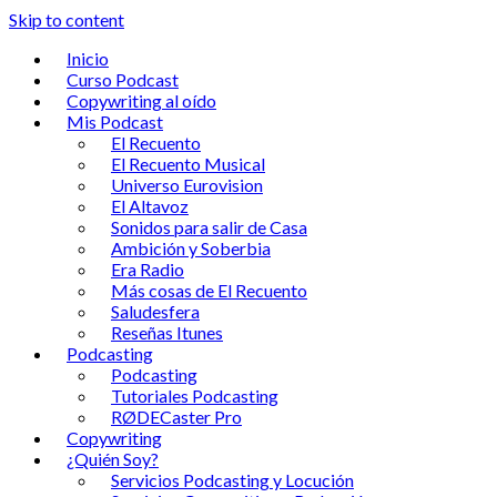
Skip to content
Inicio
Curso Podcast
Copywriting al oído
Mis Podcast
El Recuento
El Recuento Musical
Universo Eurovision
El Altavoz
Sonidos para salir de Casa
Ambición y Soberbia
Era Radio
Más cosas de El Recuento
Saludesfera
Reseñas Itunes
Podcasting
Podcasting
Tutoriales Podcasting
RØDECaster Pro
Copywriting
¿Quién Soy?
Servicios Podcasting y Locución