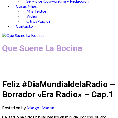
Servicios Copywriting y Redacción
Cosas Mías
Mis Textos
Video
Otros Audios
Contacto
Que Suene La Bocina
Podcast, Redacción y Copywriting by El
Recuento
Feliz #DiaMundialdelaRadio –
Borrador «Era Radio» – Cap.1
Posted on
by
Margot Martín
La Radio
ha sido un pilar básico en mi vida. Por eso, quiero