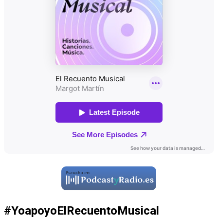
#YoapoyoElRecuentoMusical