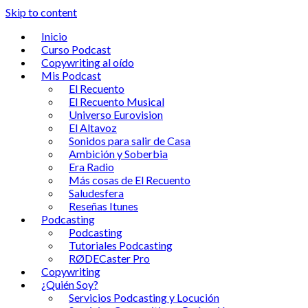
Skip to content
Inicio
Curso Podcast
Copywriting al oído
Mis Podcast
El Recuento
El Recuento Musical
Universo Eurovision
El Altavoz
Sonidos para salir de Casa
Ambición y Soberbia
Era Radio
Más cosas de El Recuento
Saludesfera
Reseñas Itunes
Podcasting
Podcasting
Tutoriales Podcasting
RØDECaster Pro
Copywriting
¿Quién Soy?
Servicios Podcasting y Locución