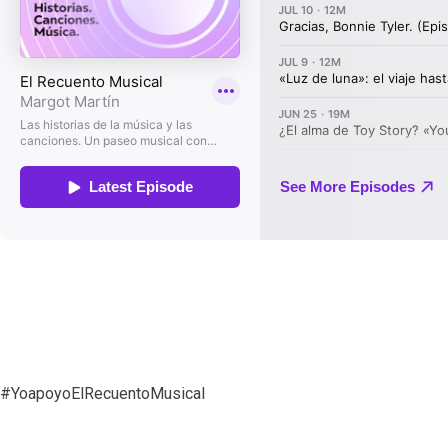
#YoapoyoElRecuentoMusical