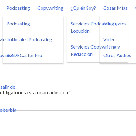
Podcasting
Copywriting
¿Quién Soy?
Cosas Mías
Podcasting
Servicios Podcasting y
Mis Textos
Locución
Musical
Tutoriales Podcasting
Video
Servicios Copywriting y
Redacción
ovision
RØDECaster Pro
Otros Audios
salir de
obligatorios están marcados con
*
Soberbia