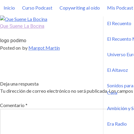
Skip
Inicio
Curso Podcast
Copywriting al oído
Mis Podcast
to
content
El Recuento
Que Suene La Bocina
Podcast, Redacción y Copywriting by El Recuento
El Recuento 
logo podimo
Posted on
by
Margot Martín
Universo Eur
El Altavoz
Deja una respuesta
Sonidos para 
Tu dirección de correo electrónico no será publicada.
Los campos 
Casa
Comentario
*
Ambición y 
Era Radio