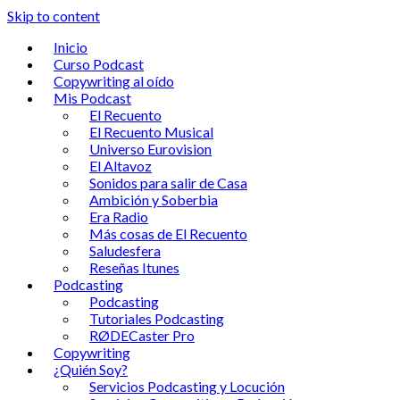
Skip to content
Inicio
Curso Podcast
Copywriting al oído
Mis Podcast
El Recuento
El Recuento Musical
Universo Eurovision
El Altavoz
Sonidos para salir de Casa
Ambición y Soberbia
Era Radio
Más cosas de El Recuento
Saludesfera
Reseñas Itunes
Podcasting
Podcasting
Tutoriales Podcasting
RØDECaster Pro
Copywriting
¿Quién Soy?
Servicios Podcasting y Locución