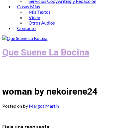
Servicios Copywriting y Redacción
Cosas Mías
Mis Textos
Video
Otros Audios
Contacto
Que Suene La Bocina
Podcast, Redacción y Copywriting by El
Recuento
woman by nekoirene24
Posted on
by
Margot Martín
Deja una respuesta