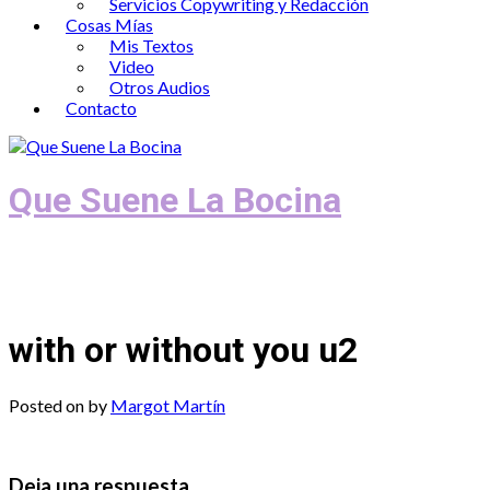
Servicios Copywriting y Redacción
Cosas Mías
Mis Textos
Video
Otros Audios
Contacto
Que Suene La Bocina
Podcast, Redacción y Copywriting by El
Recuento
with or without you u2
Posted on
by
Margot Martín
Deja una respuesta