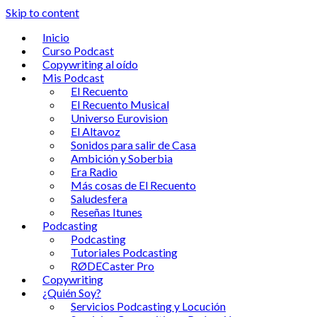
Skip to content
Inicio
Curso Podcast
Copywriting al oído
Mis Podcast
El Recuento
El Recuento Musical
Universo Eurovision
El Altavoz
Sonidos para salir de Casa
Ambición y Soberbia
Era Radio
Más cosas de El Recuento
Saludesfera
Reseñas Itunes
Podcasting
Podcasting
Tutoriales Podcasting
RØDECaster Pro
Copywriting
¿Quién Soy?
Servicios Podcasting y Locución